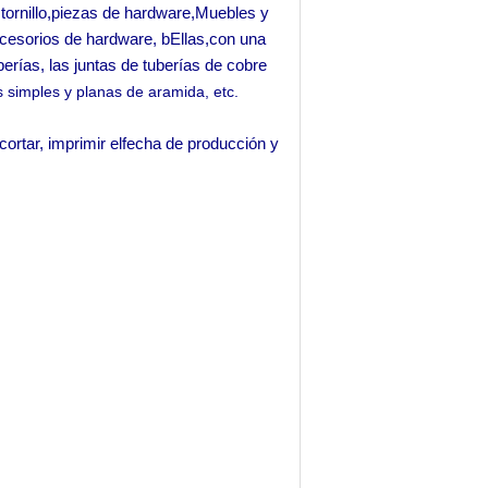
tornillo
,
piezas de hardware
,
Muebles y
cesorios de hardware
,
b
Ellas
,
con una
berías, las juntas de tuberías de cobre
s simples y planas de aramida
, etc.
cortar, imprimir el
fecha de producción y