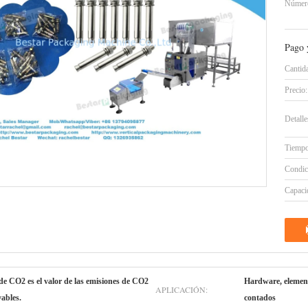
Número
Pago 
Cantid
Precio:
Detall
Tiempo
Condic
Capacid
 de CO2 es el valor de las emisiones de CO2
Hardware, element
APLICACIÓN:
vables.
contados