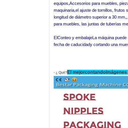
equipos
,
Accesorios para muebles
,
piez
maquinaria
,
el ajuste de tornillos
,
frutos 
longitud de diámetro superior a 30 mm,
,
para muebles,
las juntas de tuberías me
El
Conteo y embalaje
La máquina puede
fecha de caducidad
y cortando una mues
El mejor
contando
Imágenes 
- ¿ Qué?