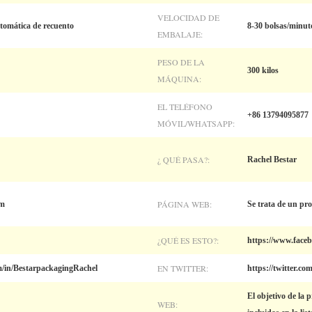
VELOCIDAD DE
omática de recuento
8-30 bolsas/minut
EMBALAJE:
PESO DE LA
300 kilos
MÁQUINA:
EL TELÉFONO
+86 13794095877
MÓVIL/WHATSAPP:
¿ QUÉ PASA?:
Rachel Bestar
PÁGINA WEB:
om
Se trata de un pr
¿QUÉ ES ESTO?:
https://www.face
EN TWITTER:
m/in/BestarpackagingRachel
https://twitter.c
El objetivo de la 
WEB: