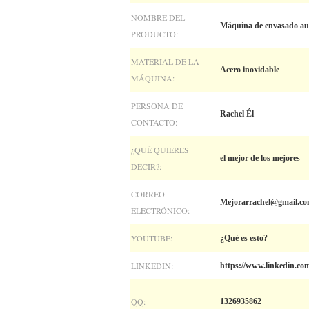
NOMBRE DEL
Máquina de envasado aut
PRODUCTO:
MATERIAL DE LA
Acero inoxidable
MÁQUINA:
PERSONA DE
Rachel Él
CONTACTO:
¿QUÉ QUIERES
el mejor de los mejores
DECIR?:
CORREO
Mejorarrachel@gmail.c
ELECTRÓNICO:
YOUTUBE:
¿Qué es esto?
LINKEDIN:
https://www.linkedin.co
QQ:
1326935862