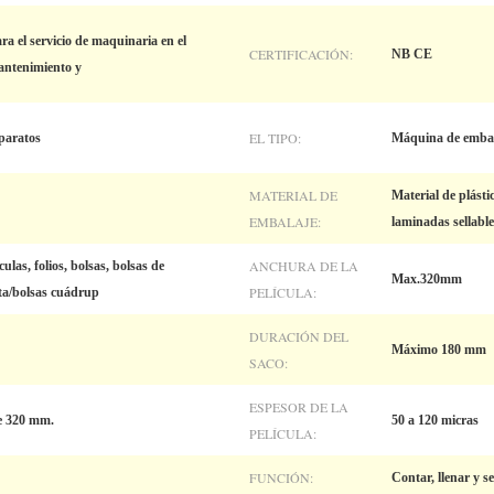
ra el servicio de maquinaria en el
CERTIFICACIÓN:
NB CE
mantenimiento y
EL TIPO:
paratos
Máquina de embal
MATERIAL DE
Material de plást
EMBALAJE:
laminadas sellable
ANCHURA DE LA
culas, folios, bolsas, bolsas de
Max.320mm
PELÍCULA:
ta/bolsas cuádrup
DURACIÓN DEL
Máximo 180 mm
SACO:
ESPESOR DE LA
e 320 mm.
50 a 120 micras
PELÍCULA:
FUNCIÓN:
Contar, llenar y se