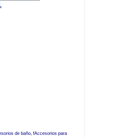
.
esorios de baño,
f
Accesorios para