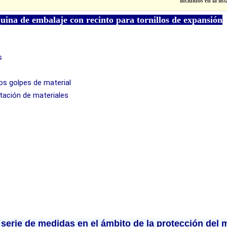
incluidos en la lis
ina de embalaje con recinto para tornillos de expansión
s
los golpes de material
tación de materiales
erie de medidas en el ámbito de la protección del 