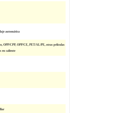
aje automática
ico, OPP/CPP, OPP/CE, PET/AL/PE, otras películas
s en caliente
llar