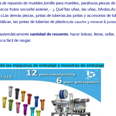
a de repuesto de muebles
,
tornillo para muebles
,
parafusos,
piezas de 
secos
frutos secos
f
el astener
,
- ¿ Qué?
las uñas
,
las uñas,
h
Ardos
,
Ac
c
Las demás piezas, juntas de tuberías
,
las juntas y accesorios de tu
tálicas,
las juntas de tuberías de plástico
,
de caucho y mineral
& junta
 automáticamente
cantidad de recuento
,
hacer bolsas, llenar, sellar, 
ca fácil de rasgar
.
de las máquinas de embalaje y muestras de embalaje