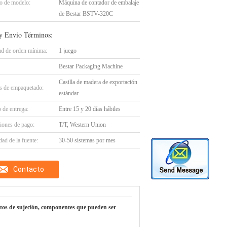
 de modelo:
Máquina de contador de embalaje
de Bestar BSTV-320C
y Envío Términos:
ad de orden mínima:
1 juego
Bestar Packaging Machine
Casilla de madera de exportación
es de empaquetado:
estándar
 de entrega:
Entre 15 y 20 días hábiles
iones de pago:
T/T, Western Union
ad de la fuente:
30-50 sistemas por mes
Contacto
os de sujeción, componentes que pueden ser