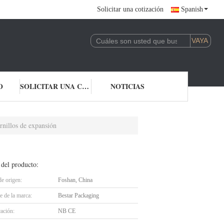
Solicitar una cotización
Spanish
O
SOLICITAR UNA COTIZACIÓN
NOTICIAS
rnillos de expansión
 del producto:
de origen:
Foshan, China
 de la marca:
Bestar Packaging
cación:
NB CE