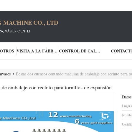
 MACHINE CO., LTD
A, MÁS EFICIENTE!
SOTROS
VISITA A LA FÁBRICA
CONTROL DE CALIDAD
CONTACT
nvases
Bestar dos cuencos contando máquina de embalaje con recinto para to
de embalaje con recinto para tornillos de expansión
Datos
Lugar 
Nombre
Certifi