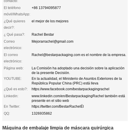
contacto:
El teléfono
+86 13794095877
móvil/WhatsApp:
¿Qué quieres
el mejor de los mejores
decir?:
¿ Qué pasa?:
Rachel Bestar
Correo
Mejorarrachel@gmail.com
electrónico:
El correo
Rachel@bestarpackaging.com es el nombre de la empresa.
electrónico:
Página web:
La Comisión ha adoptado una decisión sobre la aplicación
de la presente Decisión.
YOUTUBE:
En la actualidad, el Ministerio de Asuntos Exteriores de la
República Popular China (PRC) está lleva
¿Qué es esto?:
https://www.facebook.com/bestarpackagingrachel
Linkedin:
www.linkedin.com/en/BestarpackagingRachel también está
presente en el sitio web
En Twitter:
https://twitter.com/BestarRachelÉl
QQ:
1326935862
Máquina de embalaje limpia de máscara quirúrgica