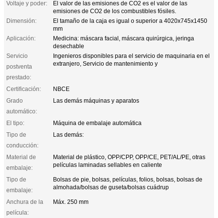
Voltaje y poder:
El valor de las emisiones de CO2 es el valor de las
emisiones de CO2 de los combustibles fósiles.
Dimensión:
El tamaño de la caja es igual o superior a 4020x745x1450
mm
Aplicación:
Medicina: máscara facial, máscara quirúrgica, jeringa
desechable
Servicio
Ingenieros disponibles para el servicio de maquinaria en el
extranjero, Servicio de mantenimiento y
postventa
prestado:
Certificación:
NBCE
Grado
Las demás máquinas y aparatos
automático:
El tipo:
Máquina de embalaje automática
Tipo de
Las demás:
conducción:
Material de
Material de plástico, OPP/CPP, OPP/CE, PET/AL/PE, otras
películas laminadas sellables en caliente
embalaje:
Tipo de
Bolsas de pie, bolsas, películas, folios, bolsas, bolsas de
almohada/bolsas de guseta/bolsas cuádrup
embalaje:
Anchura de la
Máx. 250 mm
película: