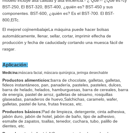
modelo incluye alta calidad y alta eficiencia.
- ¿ Qué?
- ¿Qué es?
c
y
BST-250,
El BST-320,
BST-400, ¿quién es?
BST-450 y sus
componentes.
BST-600, ¿quién es?
Es el BST-700.
El BST-
800
,
El
Tc
.
El mejor
el cojín
embalaje
La máquina puede hacer bolsas
automáticamente, llenar, sellar, cortar, imprimir el
fecha de
producción y fecha de caducidad
y cortando una muesca fácil de
rasgar
.
Aplicación:
Medicina:
máscara facial, máscara quirúrgica, jeringa desechable
Productos alimenticios:
barra de chocolate, galletas, galletas,
fideos instantáneos, pan, panadería, pasteles, pasteles, dulces,
barra de helado, helados, hamburguesas, barra de cereales, barra
de energía, pastel de arroz, galletas de sésamo, rosquillas
glaseadas, panaderos de huevo,Salchichas, caramelo, wafer,
galletas, pastel de luna, frutas frescas, etc.
Productos básicos:
Pad de limpieza, detergente, cinta adhesiva,
jabón duro, jabón de hotel, jabón de baño, tipo de adhesivo,
esmalte de zapatos, toallas, tenedor, cuchara, tubo, palillo de
dientes, etc.