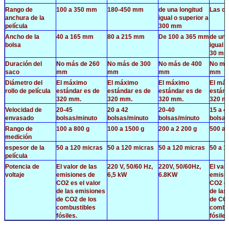
Rango de
100 a 350 mm
180-450 mm
de una longitud
Las d
anchura de la
igual o superior a
película
300 mm
Ancho de la
40 a 165 mm
80 a 215 mm
De 100 a 365 mm
de una
bolsa
igual 
30 m
Duración del
No más de 260
No más de 300
No más de 400
No má
saco
mm
mm
mm
mm
Diámetro del
El máximo
El máximo
El máximo
El má
rollo de película
estándar es de
estándar es de
estándar es de
estánd
320 mm.
320 mm.
320 mm.
320 m
Velocidad de
20-45
20 a 42
20-40
15 a 4
envasado
bolsas/minuto
bolsas/minuto
bolsas/minuto
bolsas
Rango de
100 a 800 g
100 a 1500 g
200 a 2 200 g
500 a 
medición
espesor de la
50 a 120 micras
50 a 120 micras
50 a 120 micras
50 a 1
película
Potencia de
El valor de las
220 V, 50/60 Hz,
220V, 50/60Hz,
El valo
voltaje
emisiones de
6,5 kW
6.8KW
emisio
CO2 es el valor
CO2 es
de las emisiones
de las
de CO2 de los
de CO2
combustibles
combu
fósiles.
fósiles
Tamaño de la
(L) 1121 × (W)
(L) 1480×(W)
(L) 1660 × (W)
(L) 14