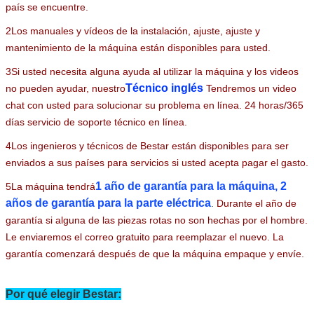
proporcionarle un servicio técnico y satisfactorio sin importar en qué
país se encuentre.
2Los manuales y vídeos de la instalación, ajuste, ajuste y
mantenimiento de la máquina están disponibles para usted.
3Si usted necesita alguna ayuda al utilizar la máquina y los videos
Técnico inglés
no pueden ayudar, nuestro
Tendremos un video
chat con usted para solucionar su problema en línea. 24 horas/365
días servicio de soporte técnico en línea.
4Los ingenieros y técnicos de Bestar están disponibles para ser
Deja un mensaje
enviados a sus países para servicios si usted acepta pagar el gasto.
¡Te llamaremos pronto!
1 año de garantía para la máquina, 2
5La máquina tendrá
años de garantía para la parte eléctrica
.
Durante el año de
garantía si alguna de las piezas rotas no son hechas por el hombre.
Le enviaremos el correo gratuito para reemplazar el nuevo. La
garantía comenzará después de que la máquina empaque y envíe.
Por qué elegir Bestar: