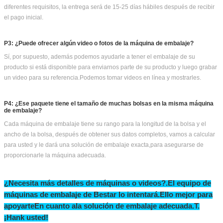
Bestar fabrica más de 100 tipos de máquinas de embalaje, dependiendo del
producto y del tamaño y peso de la bolsa.Para recomendar la máquina más
adecuada, necesitamos conocer la información anterior.Si empiezas este
negocio, sin tamaño de bolsa, podemos ayudarle a encontrar una bolsa de
peso similar para su referencia.
P2: ¿Qué tal el tiempo de entrega?
Todas nuestras máquinas son personalizadas porque diferentes clientes tienen
diferentes requisitos, la entrega será de 15-25 días hábiles después de recibir
el pago inicial.
P3: ¿Puede ofrecer algún video o fotos de la máquina de embalaje?
Sí, por supuesto, además podemos ayudarle a tener el embalaje de su
producto si está disponible para enviarnos parte de su producto y luego grabar
un video para su referencia.Podemos tomar videos en línea y mostrarles.
P4: ¿Ese paquete tiene el tamaño de muchas bolsas en la misma máquina
de embalaje?
Cada máquina de embalaje tiene su rango para la longitud de la bolsa y el
ancho de la bolsa, después de obtener sus datos completos, vamos a calcular