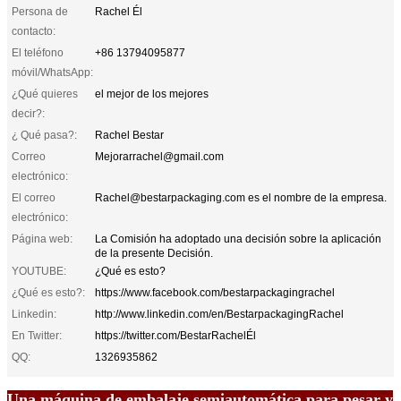
Persona de
Rachel Él
contacto:
El teléfono
+86 13794095877
móvil/WhatsApp:
¿Qué quieres
el mejor de los mejores
decir?:
¿ Qué pasa?:
Rachel Bestar
Correo
Mejorarrachel@gmail.com
electrónico:
El correo
Rachel@bestarpackaging.com es el nombre de la empresa.
electrónico:
Página web:
La Comisión ha adoptado una decisión sobre la aplicación
de la presente Decisión.
YOUTUBE:
¿Qué es esto?
¿Qué es esto?:
https://www.facebook.com/bestarpackagingrachel
Linkedin:
http://www.linkedin.com/en/BestarpackagingRachel
En Twitter:
https://twitter.com/BestarRachelÉl
QQ:
1326935862
Una máquina de embalaje semiautomática para pesar y