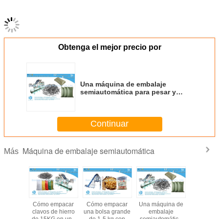
para usted y le dará una solución de embalaje exacta,para asegurarse de
proporcionarle la máquina adecuada.
¿Necesita más detalles de máquinas o videos?
.
El equipo de
máquinas de embalaje de Bestar lo intentará.
El
lo mejor para
apoyarte
En cuanto a
la solución de embalaje adecuada.
T.
¡Hank usted!
Obtenga el mejor precio por
Una máquina de embalaje
semiautomática para pesar y
llenar 20 kilogramos de tornillos
Continuar