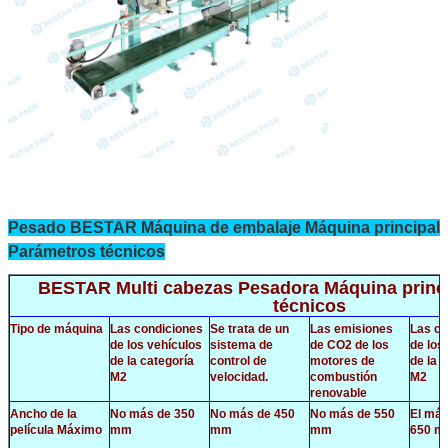
Pesado BESTAR
Máquina de embalaje Máquina principal
Parámetros técnicos
BESTAR Multi cabezas Pesadora Máquina princ
técnicos
Tipo de máquina
Las condiciones
Se trata de un
Las emisiones
Las co
de los vehículos
sistema de
de CO2 de los
de los
de la categoría
control de
motores de
de la 
M2
velocidad.
combustión
M2
renovable
Ancho de la
No más de 350
No más de 450
No más de 550
El má
película Máximo
mm
mm
mm
650 