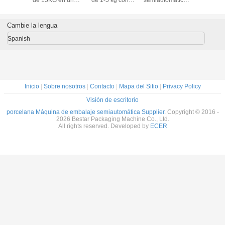
Máquina de embalaje semiautomática
Más
Máquina
Máquina de
Cómo empacar
Cómo em
automática de
embalaje
las berenjenas en
clavos de
pesaje, relleno y
semiautomática
rodajas 1-5 kg
de 15KG 
etiquetado de
para granos
bolsa fácil
bolsa t
caramelos
Bestar con 14
gomosos
cabezas de
Cambie la lengua
pesaje
Spanish
Inicio
|
Sobre nosotros
|
Contacto
|
Mapa del Sitio
|
Privacy Policy
Visión de escritorio
porcelana Máquina de embalaje semiautomática Supplier.
Copyright © 2016 -
2026 Bestar Packaging Machine Co., Ltd.
All rights reserved. Developed by
ECER