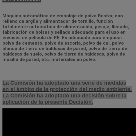
Máquina automática de embalaje de polvo Bestar, con 
relleno de argüe y alimentador de tornillo, función 
totalmente automática de alimentación, pesaje, llenado, 
fabricación de bolsas y sellado.adecuado para el uso en 
envases de película de PE. Es adecuado para empacar 
polvo de cemento, polvo de escoria, polvo de cal, polvo 
blanco de tierra de baldosas de pared, polvo de tierra de 
baldosas de suelo, polvo de tierra de baldosas, polvo de 
masilla de pared, etc. materiales en polvo.
La Comisión ha adoptado una serie de medidas
en el ámbito de la protección del medio ambiente.
La Comisión ha adoptado una decisión sobre la
aplicación de la presente Decisión.