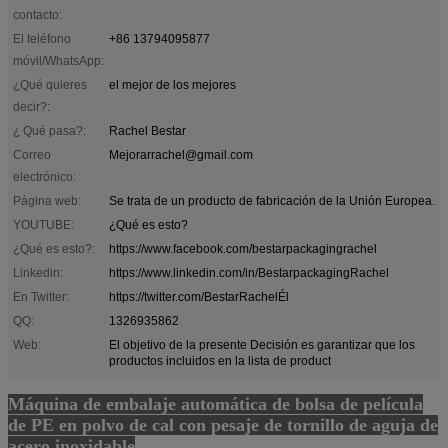
contacto:
El teléfono
+86 13794095877
móvil/WhatsApp:
¿Qué quieres
el mejor de los mejores
decir?:
¿ Qué pasa?:
Rachel Bestar
Correo
Mejorarrachel@gmail.com
electrónico:
Página web:
Se trata de un producto de fabricación de la Unión Europea.
YOUTUBE:
¿Qué es esto?
¿Qué es esto?:
https://www.facebook.com/bestarpackagingrachel
Linkedin:
https://www.linkedin.com/in/BestarpackagingRachel
En Twitter:
https://twitter.com/BestarRachelÉl
QQ:
1326935862
Web:
El objetivo de la presente Decisión es garantizar que los
productos incluidos en la lista de product
Máquina de embalaje automática de bolsa de película
de PE en polvo de cal con pesaje de tornillo de aguja de
acero inoxidable