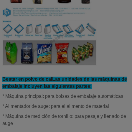
aire sugiere
el comentario
1El voltaje estándar de la máquina es de 220 V, de fase úni
para 380 V, tres fases, etc.
2Los tamaños mencionados anteriormente son los tamaños 
máquinas.
Bestar en polvo de cal
Las unidades de las máquinas de
embalaje incluyen las siguientes partes:
* Máquina principal: para bolsas de embalaje automáticas
* Alimentador de auge: para el alimento de material
* Máquina de medición de tornillo: para pesaje y llenado de
auge