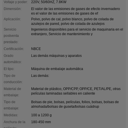
Voltaje y poder:
220V, 50/60HZ, 7.8KW
Dimensión:
El valor de las emisiones de gases de efecto invernadero
es el valor de las emisiones de gases de ef
Aplicación:
Polvo, polvo de cal, polvo blanco, polvo de colada de
azulejos de pared, polvo de colada de azulejos
Servicio
Ingenieros disponibles para el servicio de maquinaria en el
extranjero, Servicio de mantenimiento y
postventa
prestado:
Certificación:
NBCE
Grado
Las demás máquinas y aparatos
automático:
El tipo:
Máquina de embalaje automática
Tipo de
Las demás:
conducción:
Material de
Material de plástico, OPP/CPP, OPP/CE, PET/AL/PE, otras
películas laminadas sellables en caliente
embalaje:
Tipo de
Bolsas de pie, bolsas, películas, folios, bolsas, bolsas de
almohada/bolsas de guseta/bolsas cuádrup
embalaje:
Medidas:
100 a 1200 g
Anchura de la
180-450 mm