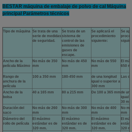
BESTAR máquina de embalaje de polvo de cal Máquina
principal Parámetros técnicos
Tipo de máquina
Se trata de una
Se trata de un
Se aplicará el
Se apl
serie de medidas
sistema de
procedimiento
proced
de seguridad.
control de las
siguiente:
siguie
emisiones de
gases de
escape.
Ancho de la
No más de 350
No más de 450
No más de 550
El má
película Máximo
mm
mm
mm
650 
Rango de
100 a 350 mm
180-450 mm
de una longitud
Las d
anchura de la
igual o superior a
película
300 mm
Ancho de la
40 a 165 mm
80 a 215 mm
De 100 a 365 mm
de una
bolsa
igual 
30 m
Duración del
No más de 260
No más de 300
No más de 400
No má
saco
mm
mm
mm
mm
Diámetro del
El máximo
El máximo
El máximo
El má
rollo de película
estándar es de
estándar es de
estándar es de
estánd
320 mm.
320 mm.
320 mm.
320 m