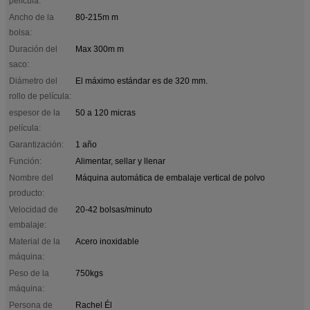
película:
Ancho de la
80-215m m
bolsa:
Duración del
Max 300m m
saco:
Diámetro del
El máximo estándar es de 320 mm.
rollo de película:
espesor de la
50 a 120 micras
película:
Garantización:
1 año
Función:
Alimentar, sellar y llenar
Nombre del
Máquina automática de embalaje vertical de polvo
producto:
Velocidad de
20-42 bolsas/minuto
embalaje:
Material de la
Acero inoxidable
máquina:
Peso de la
750kgs
máquina:
Persona de
Rachel Él