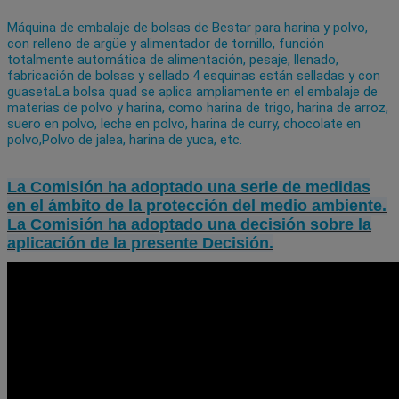
Máquina de embalaje de bolsas de Bestar para harina y polvo,
con relleno de argüe y alimentador de tornillo, función
totalmente automática de alimentación, pesaje, llenado,
fabricación de bolsas y sellado.4 esquinas están selladas y con
guasetaLa bolsa quad se aplica ampliamente en el embalaje de
materias de polvo y harina, como harina de trigo, harina de arroz,
suero en polvo, leche en polvo, harina de curry, chocolate en
polvo,Polvo de jalea, harina de yuca, etc.
La Comisión ha adoptado una serie de medidas
en el ámbito de la protección del medio ambiente.
La Comisión ha adoptado una decisión sobre la
aplicación de la presente Decisión.