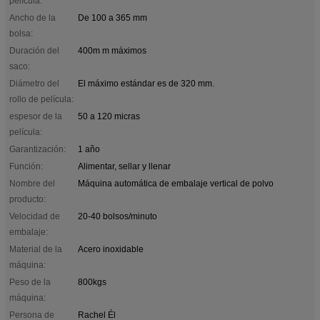
película:
Ancho de la
De 100 a 365 mm
bolsa:
Duración del
400m m máximos
saco:
Diámetro del
El máximo estándar es de 320 mm.
rollo de película:
espesor de la
50 a 120 micras
película:
Garantización:
1 año
Función:
Alimentar, sellar y llenar
Nombre del
Máquina automática de embalaje vertical de polvo
producto:
Velocidad de
20-40 bolsos/minuto
embalaje:
Material de la
Acero inoxidable
máquina:
Peso de la
800kgs
máquina:
Persona de
Rachel Él