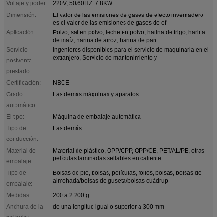
Voltaje y poder:
220V, 50/60HZ, 7.8KW
Dimensión:
El valor de las emisiones de gases de efecto invernadero
es el valor de las emisiones de gases de ef
Aplicación:
Polvo, sal en polvo, leche en polvo, harina de trigo, harina
de maíz, harina de arroz, harina de pan
Servicio
Ingenieros disponibles para el servicio de maquinaria en el
extranjero, Servicio de mantenimiento y
postventa
prestado:
Certificación:
NBCE
Grado
Las demás máquinas y aparatos
automático:
El tipo:
Máquina de embalaje automática
Tipo de
Las demás:
conducción:
Material de
Material de plástico, OPP/CPP, OPP/CE, PET/AL/PE, otras
películas laminadas sellables en caliente
embalaje:
Tipo de
Bolsas de pie, bolsas, películas, folios, bolsas, bolsas de
almohada/bolsas de guseta/bolsas cuádrup
embalaje:
Medidas:
200 a 2 200 g
Anchura de la
de una longitud igual o superior a 300 mm