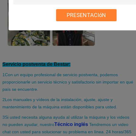
PRESENTACIóN
Servicio postventa de Bestar:
1Con un equipo profesional de servicio postventa, podemos
proporcionarle un servicio técnico y satisfactorio sin importar en qué
país se encuentre.
2Los manuales y vídeos de la instalación, ajuste, ajuste y
mantenimiento de la máquina están disponibles para usted.
3Si usted necesita alguna ayuda al utilizar la máquina y los videos
Técnico inglés
no pueden ayudar, nuestro
Tendremos un video
chat con usted para solucionar su problema en línea. 24 horas/365