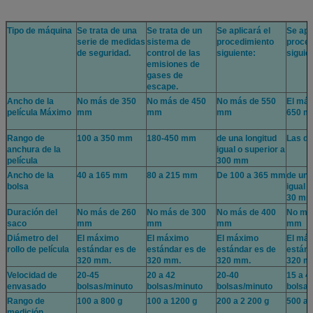
Tipo de máquina
Se trata de una
Se trata de un
Se aplicará el
Se apl
serie de medidas
sistema de
procedimiento
proced
de seguridad.
control de las
siguiente:
siguie
emisiones de
gases de
escape.
Ancho de la
No más de 350
No más de 450
No más de 550
El má
película Máximo
mm
mm
mm
650 
Rango de
100 a 350 mm
180-450 mm
de una longitud
Las d
anchura de la
igual o superior a
película
300 mm
Ancho de la
40 a 165 mm
80 a 215 mm
De 100 a 365 mm
de una
bolsa
igual 
30 m
Duración del
No más de 260
No más de 300
No más de 400
No má
saco
mm
mm
mm
mm
Diámetro del
El máximo
El máximo
El máximo
El má
rollo de película
estándar es de
estándar es de
estándar es de
estánd
320 mm.
320 mm.
320 mm.
320 m
Velocidad de
20-45
20 a 42
20-40
15 a 4
envasado
bolsas/minuto
bolsas/minuto
bolsas/minuto
bolsas
Rango de
100 a 800 g
100 a 1200 g
200 a 2 200 g
500 a 
medición