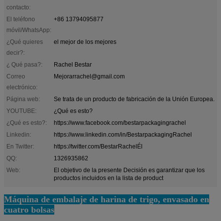
contacto:
El teléfono
+86 13794095877
móvil/WhatsApp:
¿Qué quieres
el mejor de los mejores
decir?:
¿ Qué pasa?:
Rachel Bestar
Correo
Mejorarrachel@gmail.com
electrónico:
Página web:
Se trata de un producto de fabricación de la Unión Europea.
YOUTUBE:
¿Qué es esto?
¿Qué es esto?:
https://www.facebook.com/bestarpackagingrachel
Linkedin:
https://www.linkedin.com/in/BestarpackagingRachel
En Twitter:
https://twitter.com/BestarRachelÉl
QQ:
1326935862
Web:
El objetivo de la presente Decisión es garantizar que los
productos incluidos en la lista de product
Máquina de embalaje de harina de trigo, envasado en
cuatro bolsas