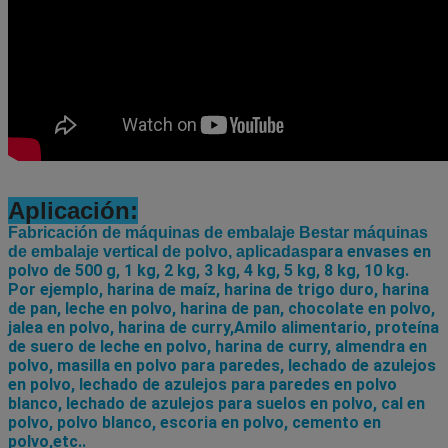
Aplicación:
Fabricación de máquinas de embalaje Bestar máquinas
para envases en 
de embalaje vertical de polvo, aplicadas
polvo de 500 g, 1 kg, 2 kg, 3 kg, 4 kg, 5 kg, 8 kg, 10 kg. 
Por ejemplo, harina de maíz, harina de trigo duro, harina 
de pan, leche en polvo, harina de pan, chocolate en polvo, 
jalea en polvo, harina de curry,Amilo alimentario, proteína 
de suero de leche en polvo, harina de curry, almendra en 
polvo, masilla en polvo para paredes, lechado de azulejos 
en polvo, lechado de azulejos para paredes en polvo 
blanco, lechado de azulejos para suelos en polvo, cal en 
polvo, polvo blanco, escoria en polvo, cemento en 
polvo,etc..