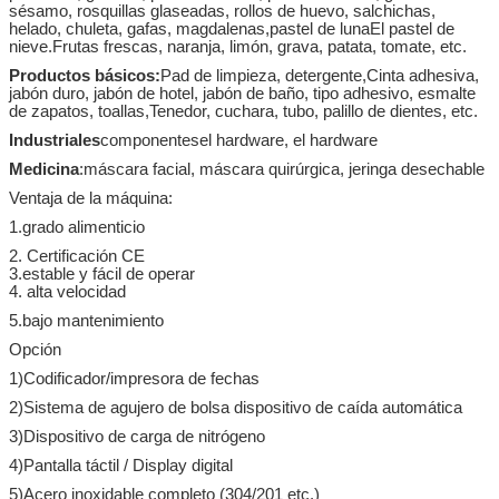
sésamo, rosquillas glaseadas, rollos de huevo, salchichas,
helado, chuleta, gafas, magdalenas,pastel de lunaEl pastel de
nieve.
Frutas frescas, naranja, limón, grava, patata, tomate, etc.
Productos básicos:
Pad de limpieza, detergente,
Cinta adhesiva,
jabón duro, jabón de hotel, jabón de baño, tipo adhesivo, esmalte
de zapatos, toallas,
Tenedor, cuchara, tubo, palillo de dientes, etc.
Industriales
componentes
el hardware, el hardware
Medicina
:máscara facial, máscara quirúrgica, jeringa desechable
Ventaja de la máquina:
1.grado alimenticio
2. Certificación CE
3.estable y fácil de operar
4. alta velocidad
5.
bajo mantenimiento
Opción
1
)
Codificador/impresora de fechas
2
)
Sistema de agujero de bolsa dispositivo de caída automática
3
)
Dispositivo de carga de nitrógeno
4
)
Pantalla táctil / Display digital
5
)
Acero inoxidable completo (304/201 etc.)