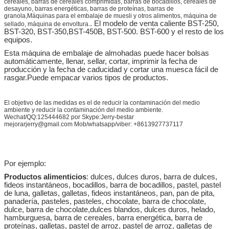
cereales, barras de cereales comprimidas, barras de bocadillos, cereales de
desayuno, barras energéticas, barras de proteínas, barras de
granola,Máquinas para el embalaje de muesli y otros alimentos, máquina de
. El modelo de venta caliente BST-250,
sellado, máquina de envoltura.
BST-320, BST-350,
BST-450B, BST-500. BST-600 y el resto de los
equipos.
Esta máquina de embalaje de almohadas puede hacer bolsas
automáticamente, llenar, sellar, cortar, imprimir la fecha de
producción y la fecha de caducidad y cortar una muesca fácil de
rasgar.Puede empacar varios tipos de productos.
El objetivo de las medidas es el de reducir la contaminación del medio
ambiente y reducir la contaminación del medio ambiente.
Wechat/QQ:125444682 por Skype:Jerry-bestar
mejorarjerry@gmail.com Mob/whatsapp/viber: +8613927737117
Por ejemplo:
Productos alimenticios
: dulces, dulces duros, barra de dulces,
fideos instantáneos, bocadillos, barra de bocadillos, pastel, pastel
de luna, galletas, galletas, fideos instantáneos, pan, pan de pita,
panadería, pasteles, pasteles, chocolate, barra de chocolate,
dulce, barra de chocolate,dulces blandos, dulces duros, helado,
hamburguesa, barra de cereales, barra energética, barra de
proteínas, galletas, pastel de arroz, pastel de arroz, galletas de