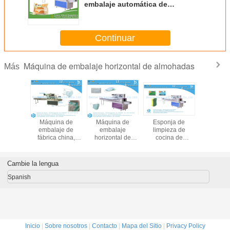
embalaje automática de
almohadas
Continuar
Máquina de embalaje horizontal de almohadas
Más
onja de
Máquina para
Cómo empacar
Máquina
Máqui
ieza de
envolver
verduras de
automática de
embal
ina de
bandejas de
diferentes
pesaje y embalaje
fábrica
laje de
verduras, taller de
tamaños por una
horizontal para
máqui
vasado
verduras caso
máquina
hortalizas y frutas
embalaje
ST350
real
automáticamente
horizon
Cambie la lengua
prod
quirú
Spanish
desec
Inicio
|
Sobre nosotros
|
Contacto
|
Mapa del Sitio
|
Privacy Policy