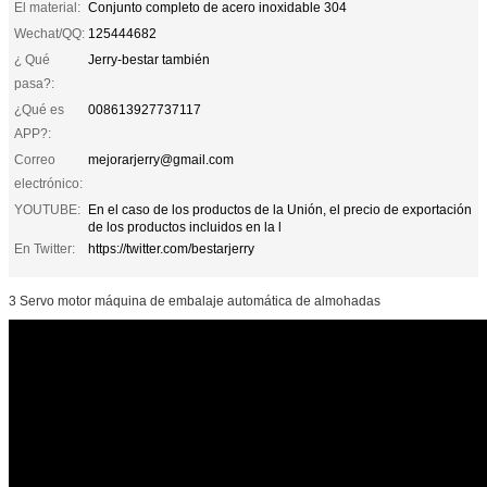
El material:
Conjunto completo de acero inoxidable 304
Wechat/QQ:
125444682
¿ Qué
Jerry-bestar también
pasa?:
¿Qué es
008613927737117
APP?:
Correo
mejorarjerry@gmail.com
electrónico:
YOUTUBE:
En el caso de los productos de la Unión, el precio de exportación
de los productos incluidos en la l
En Twitter:
https://twitter.com/bestarjerry
3 Servo motor máquina de embalaje automática de almohadas