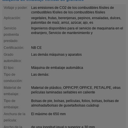
Voltaje y poder:
Las emisiones de CO2 de los combustibles fósiles de
combustibles fósiles de los combustibles fósiles
Aplicación:
vegetales, frutas, berenjenas, pepinos, ensaladas, dulces,
palomitas de maíz, arroz, azúcar, ajo, es
Servicio
Ingenieros disponibles para el servicio de maquinaria en el
extranjero, Servicio de mantenimiento y
postventa
prestado:
Certificación:
NB CE
Grado
Las demás máquinas y aparatos
automático:
El tipo:
Máquina de embalaje automática
Tipo de
Las demás:
conducción:
Material de
Material de plástico, OPP/CPP, OPP/CE, PET/AL/PE, otras
películas laminadas sellables en caliente
embalaje:
Tipo de
Bolsas de pie, bolsas, películas, folios, bolsas, bolsas de
almohada/bolsas de guseta/bolsas cuádrup
embalaje:
Anchura de la
El máximo de 650 mm
película:
Ancho de la
de una longitud igual o superior a 30 mm