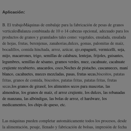
Aplicación:
B. El trabajo
Máquinas de embalaje para la fabricación de pesas de granos
verticales
Balanza combinada de 10 o 14 cabezas opcional
, adecuado para los
productos de granos y granulados tales como:
vegetales, ensalada, ensalada
de hojas, frutas, berenjenas, zanahorias,
dulces, gomas, palomitas de maíz,
bocadillos, comida hinchada, arroz, azúcar, ajo,
espagueti, vermicelli, soja,
mijo, macarrones, trigo, semillas de calabaza, lentejas, frijoles, guisantes,
legumbres, semillas de sésamo, gramos verdes, nuez, cacahuate, cacahuate
crujiente recubierto, anacardos, coco,Noches de pistacho, cascanueces, maní
blanco, cacahuetes, nueces mezcladas, pasas, frutas secas,
biscoitos, patatas
fritas, granos de comida, biscoitos, patatas fritas, patatas fritas, frutas
secas,
los granos de girasol, los alimentos secos para mascotas, las
almendras, los granos de maíz, el arroz crujiente, los dulces, las rebanadas
de manzana, las albóndigas, las bolas de arroz, el hardware, los
medicamentos, los chips de queso, etc.
Las máquinas pueden completar automáticamente todos los procesos, desde
la alimentación, pesaje, llenado y fabricación de bolsas, impresión de fecha