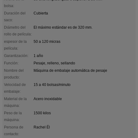
bolsa:
Duración del
Cubierta
saco:
Diámetro del
El máximo estándar es de 320 mm.
rollo de película:
espesor de la
50 a 120 micras
película:
Garantización:
1 año
Función:
Pesaje, relleno, sellando
Nombre del
Máquina de embalaje automática de pesaje
producto:
Velocidad de
15 a 40 bolsas/minuto
embalaje:
Material de la
Acero inoxidable
máquina:
Peso de la
1500 kilos
máquina:
Persona de
Rachel Él
contacto: