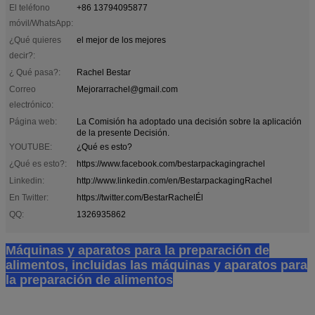
El teléfono
+86 13794095877
móvil/WhatsApp:
¿Qué quieres
el mejor de los mejores
decir?:
¿ Qué pasa?:
Rachel Bestar
Correo
Mejorarrachel@gmail.com
electrónico:
Página web:
La Comisión ha adoptado una decisión sobre la aplicación
de la presente Decisión.
YOUTUBE:
¿Qué es esto?
¿Qué es esto?:
https://www.facebook.com/bestarpackagingrachel
Linkedin:
http://www.linkedin.com/en/BestarpackagingRachel
En Twitter:
https://twitter.com/BestarRachelÉl
QQ:
1326935862
Máquinas y aparatos para la preparación de
alimentos, incluidas las máquinas y aparatos para
la preparación de alimentos