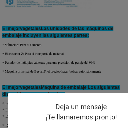
aire sugiere
En el caso de la
1El voltaje estándar de la máquina es de 220 V, de fase única
380 V, tres fases, etc.
2Los tamaños mencionados anteriormente se refieren al tamañ
El mejor
vegetales
Las unidades de las máquinas de
embalaje incluyen las siguientes partes:
* Vibración:
Para el alimento
* El ascensor Z:
Para el transporte de material
* Pesador de múltiples cabezas: para una precisión de pesaje del 99%
*
Máquina principal de Bestar:
F: el precio
o hacer bolsas automáticamente
El mejor
vegetales
Máquina de embalaje Los siguientes
dispositivos son opcionales:
* transportador de productos
Deja un mensaje
* Dispositivo de bolsas
¡Te llamaremos pronto!
* Dispositivo de lavado de nitrógeno
* Dispositivo para perforar agujeros (agujero redondo/agujero euro)