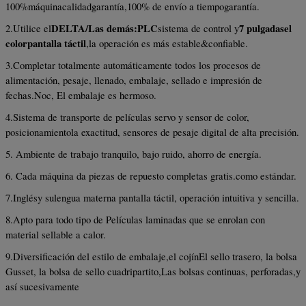
100%
máquina
calidad
garantía,
100% de envío a tiempo
garantía
.
DELTA/
Las demás:
PLC
7 pulgadas
el
2.
Utilice el
sistema de control y
color
pantalla táctil
,
la operación es más estable
&
confiable
.
3.
Completar totalmente automáticamente todos los procesos de
alimentación, pesaje, llenado, embalaje, sellado e impresión de
fechas.
No
c,
El embalaje es hermoso.
4
.
Sistema de transporte de películas servo y sensor de color,
posicionamiento
la exactitud
, sensores de pesaje digital de alta precisión.
5
.
Ambiente de trabajo tranquilo, bajo ruido, ahorro de energía.
6
.
Cada máquina da piezas de repuesto completas gratis.
como estándar
.
7
.
Inglés
y su
lengua materna
pantalla táctil, operación intuitiva y sencilla
.
8
.
Apto para todo tipo de
Películas laminadas que se enrolan con
material sellable a calor.
9
.
Diversificación del estilo de embalaje,
el cojín
El sello trasero, la bolsa
Gusset, la bolsa de sello cuadripartito
,
Las bolsas continuas, perforadas
,
y
así sucesivamente