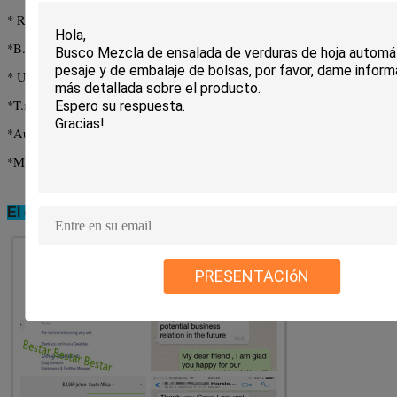
* Receptor neumático
*
B. El trabajo
Dispositivo de enlace ag
* Un
El
el bolso
el anterior
*
T.
mesa de urna
*
Automático
Revisa el peso
*
M.
Máquina de detección
El cliente de Bestar tiene una alta valoración:
PRESENTACIóN