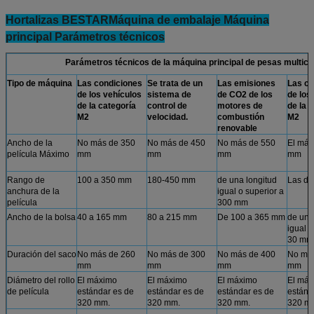
Hortalizas BESTAR
Máquina de embalaje Máquina
principal Parámetros técnicos
Parámetros técnicos de la máquina principal de pesas multi
Tipo de máquina
Las condiciones
Se trata de un
Las emisiones
Las co
de los vehículos
sistema de
de CO2 de los
de los
de la categoría
control de
motores de
de la 
M2
velocidad.
combustión
M2
renovable
Ancho de la
No más de 350
No más de 450
No más de 550
El máx
película Máximo
mm
mm
mm
mm
Rango de
100 a 350 mm
180-450 mm
de una longitud
Las de
anchura de la
igual o superior a
película
300 mm
Ancho de la bolsa
40 a 165 mm
80 a 215 mm
De 100 a 365 mm
de una
igual o
30 mm
Duración del saco
No más de 260
No más de 300
No más de 400
No má
mm
mm
mm
mm
Diámetro del rollo
El máximo
El máximo
El máximo
El máx
de película
estándar es de
estándar es de
estándar es de
estánd
320 mm.
320 mm.
320 mm.
320 m