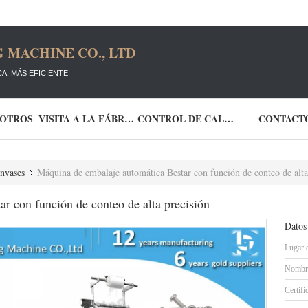
 MACHINE CO., LTD
A, MÁS EFICIENTE!
SOTROS
VISITA A LA FÁBRICA
CONTROL DE CALIDAD
CONTACT
nvases
Máquina de embalaje automática Bestar con función de conteo de alta
r con función de conteo de alta precisión
Datos
Lugar 
Nombre
Certifi