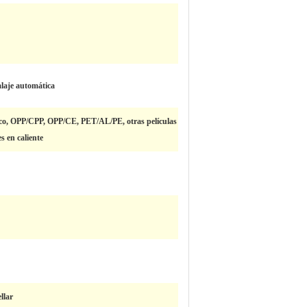
laje automática
tico, OPP/CPP, OPP/CE, PET/AL/PE, otras películas
s en caliente
llar