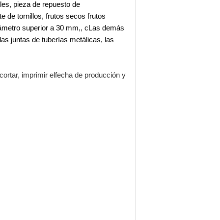
les
,
pieza de repuesto de
te de tornillos
,
frutos secos
frutos
iámetro superior a 30 mm,
,
c
Las demás
las juntas de tuberías metálicas,
las
cortar, imprimir el
fecha de producción y