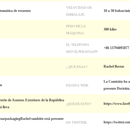
VELOCIDAD DE
omática de recuento
10 a 30 bolsas/mi
EMBALAJE:
PESO DE LA
300 kilos
MÁQUINA:
EL TELÉFONO
+86 13794095877
MÓVIL/WHATSAPP:
¿ QUÉ PASA?:
Rachel Bestar
La Comisión ha ad
PÁGINA WEB:
om
presente Decisión
sterio de Asuntos Exteriores de la República
¿QUÉ ES ESTO?:
https://www.face
 lleva
tarpackagingRachel también está presente
EN TWITTER:
https://twitter.c