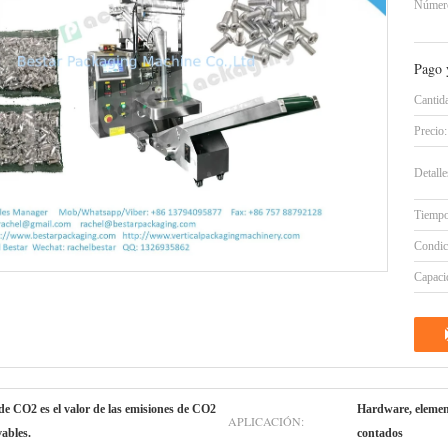
Número
Pago 
Cantid
Precio:
Detall
Tiempo
Condic
Capacid
 de CO2 es el valor de las emisiones de CO2
Hardware, elemen
APLICACIÓN:
vables.
contados