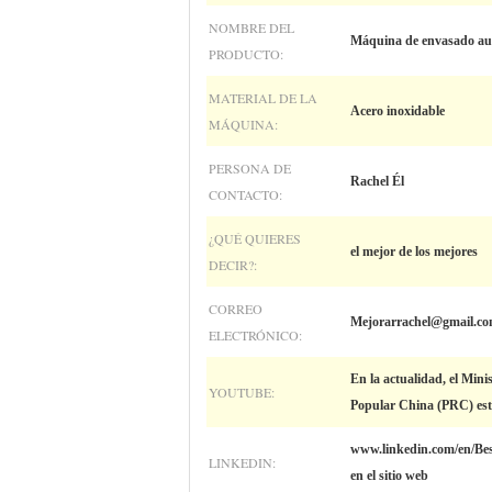
NOMBRE DEL
Máquina de envasado aut
PRODUCTO:
MATERIAL DE LA
Acero inoxidable
MÁQUINA:
PERSONA DE
Rachel Él
CONTACTO:
¿QUÉ QUIERES
el mejor de los mejores
DECIR?:
CORREO
Mejorarrachel@gmail.c
ELECTRÓNICO:
En la actualidad, el Mini
YOUTUBE:
Popular China (PRC) está
www.linkedin.com/en/Bes
LINKEDIN:
en el sitio web