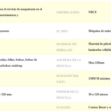
ra el servicio de maquinaria en el
CERTIFICACIÓN:
NBCE
mantenimiento y
EL TIPO:
paratos
Máquina de emba
MATERIAL DE
Material de plás
EMBALAJE:
laminadas sellable
ANCHURA DE LA
culas, folios, bolsas, bolsas de
Max.320mm
PELÍCULA:
ta/bolsas cuádrup
DURACIÓN DEL
150M M máximo
SACO:
ESPESOR DE LA
e 320 mm.
50 a 120 micras
PELÍCULA:
FUNCIÓN:
Contar, llenar y se