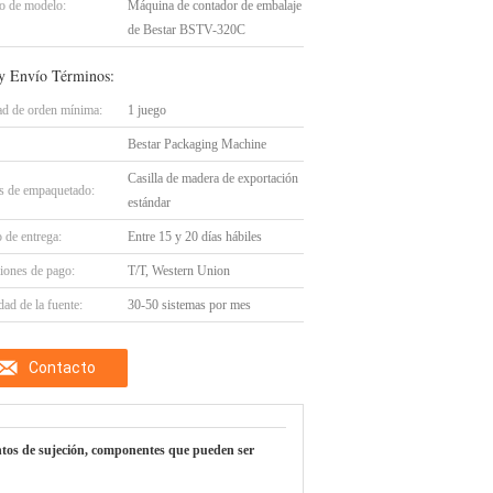
 de modelo:
Máquina de contador de embalaje
de Bestar BSTV-320C
y Envío Términos:
ad de orden mínima:
1 juego
Bestar Packaging Machine
Casilla de madera de exportación
es de empaquetado:
estándar
 de entrega:
Entre 15 y 20 días hábiles
iones de pago:
T/T, Western Union
ad de la fuente:
30-50 sistemas por mes
Contacto
tos de sujeción, componentes que pueden ser