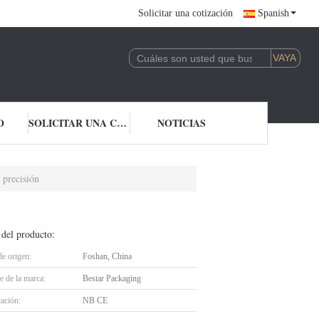
Solicitar una cotización
Spanish
O
SOLICITAR UNA COTIZACIÓN
NOTICIAS
 precisión
 del producto:
de origen:
Foshan, China
 de la marca:
Bestar Packaging
cación:
NB CE