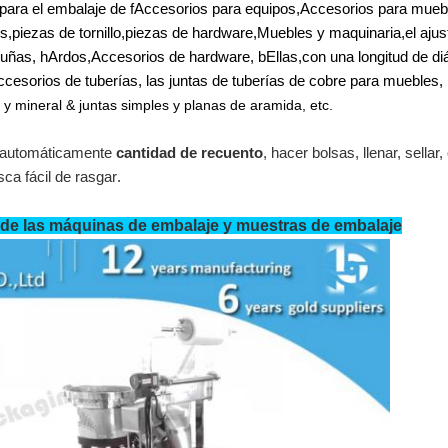
para el embalaje de
f
Accesorios para equipos
,
Accesorios para mueb
s,
piezas de tornillo
,
piezas de hardware
,
Muebles y maquinaria
,
el ajus
 uñas,
h
Ardos
,
Accesorios de hardware
,
b
Ellas
,
con una longitud de d
accesorios de tuberías, las juntas de tuberías de cobre para muebles,
 y mineral
& juntas simples y planas de aramida
, etc.
 automáticamente
cantidad de recuento
,
hacer bolsas, llenar, sellar, 
ca fácil de rasgar
.
de las máquinas de embalaje y muestras de embalaje