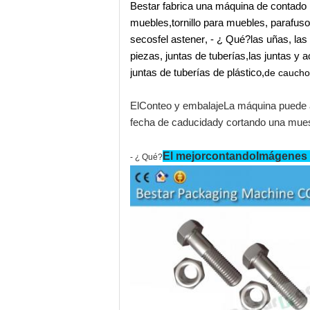
Bestar fabrica una máquina de contado 
muebles
,
tornillo para muebles
,
parafuso
secos
f
el astener
,
- ¿ Qué?
las uñas
,
las
piezas, juntas de tuberías
,
las juntas y 
juntas de tuberías de plástico
,
de caucho
El
Conteo y embalaje
La máquina puede
fecha de caducidad
y cortando una mues
El mejor
contando
Imágenes 
- ¿ Qué?