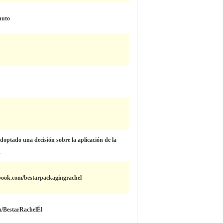
nuto
optado una decisión sobre la aplicación de la
.
book.com/bestarpackagingrachel
om/BestarRachelÉl