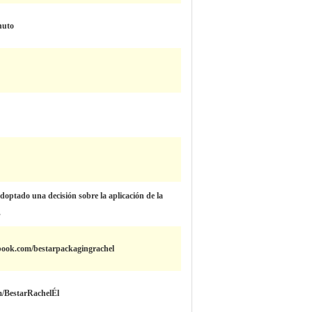
nuto
optado una decisión sobre la aplicación de la
.
book.com/bestarpackagingrachel
om/BestarRachelÉl