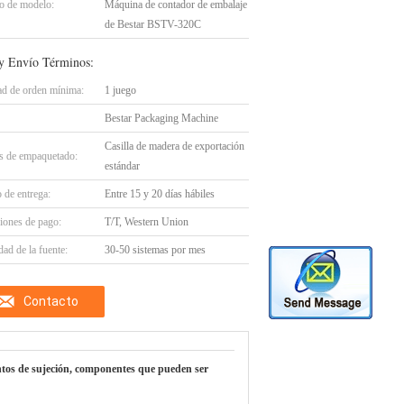
 de modelo:
Máquina de contador de embalaje
de Bestar BSTV-320C
y Envío Términos:
ad de orden mínima:
1 juego
Bestar Packaging Machine
Casilla de madera de exportación
es de empaquetado:
estándar
 de entrega:
Entre 15 y 20 días hábiles
iones de pago:
T/T, Western Union
ad de la fuente:
30-50 sistemas por mes
Contacto
tos de sujeción, componentes que pueden ser