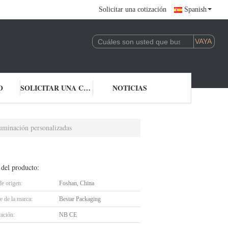
Solicitar una cotización
Spanish
O
SOLICITAR UNA COTIZACIÓN
NOTICIAS
luminación personalizadas
 del producto:
de origen:
Foshan, China
 de la marca:
Bestar Packaging
cación:
NB CE