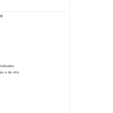
as
ividuales
ipo o de otro