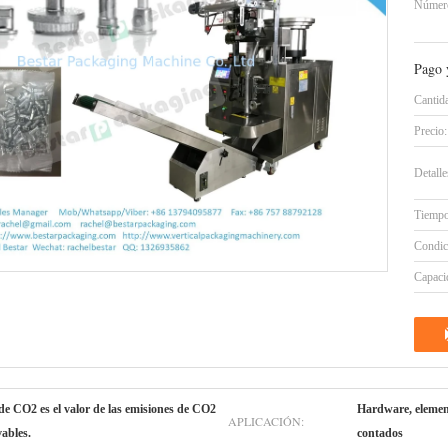
Número
Pago 
Cantid
Precio:
Detall
Tiempo
Condic
Capacid
 de CO2 es el valor de las emisiones de CO2
Hardware, elemen
APLICACIÓN:
vables.
contados