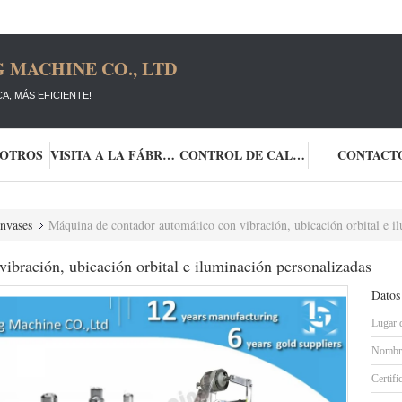
 MACHINE CO., LTD
A, MÁS EFICIENTE!
SOTROS
VISITA A LA FÁBRICA
CONTROL DE CALIDAD
CONTACT
nvases
Máquina de contador automático con vibración, ubicación orbital e i
ibración, ubicación orbital e iluminación personalizadas
Datos
Lugar 
Nombre
Certifi