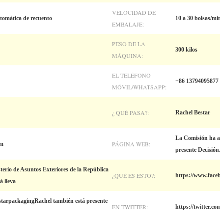
VELOCIDAD DE
omática de recuento
10 a 30 bolsas/mi
EMBALAJE:
PESO DE LA
300 kilos
MÁQUINA:
EL TELÉFONO
+86 13794095877
MÓVIL/WHATSAPP:
¿ QUÉ PASA?:
Rachel Bestar
La Comisión ha ad
PÁGINA WEB:
om
presente Decisión
sterio de Asuntos Exteriores de la República
¿QUÉ ES ESTO?:
https://www.face
 lleva
tarpackagingRachel también está presente
EN TWITTER:
https://twitter.c