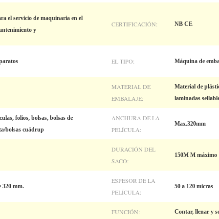
ra el servicio de maquinaria en el
CERTIFICACIÓN:
NB CE
mantenimiento y
EL TIPO:
paratos
Máquina de emba
MATERIAL DE
Material de plás
EMBALAJE:
laminadas sellable
ANCHURA DE LA
culas, folios, bolsas, bolsas de
Max.320mm
PELÍCULA:
ta/bolsas cuádrup
DURACIÓN DEL
150M M máximo
SACO:
ESPESOR DE LA
e 320 mm.
50 a 120 micras
PELÍCULA:
FUNCIÓN:
Contar, llenar y se