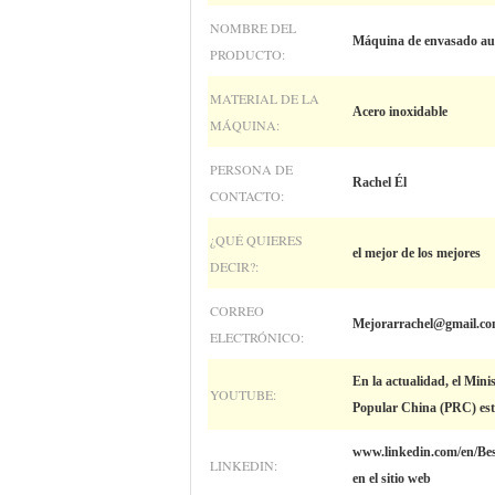
NOMBRE DEL
Máquina de envasado aut
PRODUCTO:
MATERIAL DE LA
Acero inoxidable
MÁQUINA:
PERSONA DE
Rachel Él
CONTACTO:
¿QUÉ QUIERES
el mejor de los mejores
DECIR?:
CORREO
Mejorarrachel@gmail.c
ELECTRÓNICO:
En la actualidad, el Mini
YOUTUBE:
Popular China (PRC) está
www.linkedin.com/en/Bes
LINKEDIN:
en el sitio web