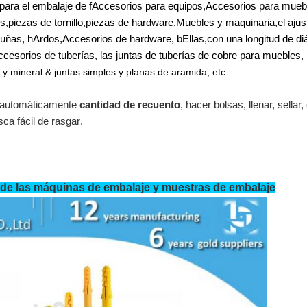
para el embalaje de
f
Accesorios para equipos
,
Accesorios para mueb
s,
piezas de tornillo
,
piezas de hardware
,
Muebles y maquinaria
,
el ajus
 uñas,
h
Ardos
,
Accesorios de hardware
,
b
Ellas
,
con una longitud de d
accesorios de tuberías, las juntas de tuberías de cobre para muebles,
 y mineral
& juntas simples y planas de aramida
, etc.
 automáticamente
cantidad de recuento
,
hacer bolsas, llenar, sellar, 
ca fácil de rasgar
.
de las máquinas de embalaje y muestras de embalaje