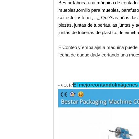
Bestar fabrica una máquina de contado 
muebles
,
tornillo para muebles
,
parafuso
secos
f
el astener
,
- ¿ Qué?
las uñas
,
las
piezas, juntas de tuberías
,
las juntas y 
juntas de tuberías de plástico
,
de caucho
El
Conteo y embalaje
La máquina puede
fecha de caducidad
y cortando una mues
El mejor
contando
Imágenes 
- ¿ Qué?