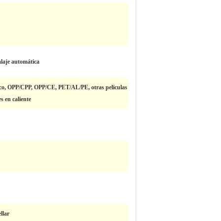
laje automática
tico, OPP/CPP, OPP/CE, PET/AL/PE, otras películas
s en caliente
llar