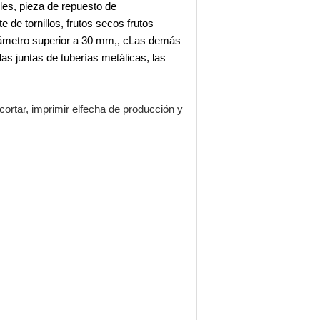
les
,
pieza de repuesto de
te de tornillos
,
frutos secos
frutos
iámetro superior a 30 mm,
,
c
Las demás
las juntas de tuberías metálicas,
las
cortar, imprimir el
fecha de producción y