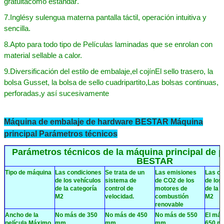
gratuita
como estándar
.
7
.
Inglés
y su
lengua materna
pantalla táctil, operación intuitiva y
sencilla
.
8
.
Apto para todo tipo de
Películas laminadas que se enrolan con
material sellable a calor.
9
.
Diversificación del estilo de embalaje,
el cojín
El sello trasero, la
bolsa Gusset, la bolsa de sello cuadripartito
,
Las bolsas continuas,
perforadas
,
y así sucesivamente
Máquina de embalaje de hardware BESTAR Máquina
principal Parámetros técnicos
Parámetros técnicos de la máquina principal de 
BESTAR
Tipo de máquina
Las condiciones
Se trata de un
Las emisiones
Las co
de los vehículos
sistema de
de CO2 de los
de los
de la categoría
control de
motores de
de la 
M2
velocidad.
combustión
M2
renovable
Ancho de la
No más de 350
No más de 450
No más de 550
El má
película Máximo
mm
mm
mm
650 