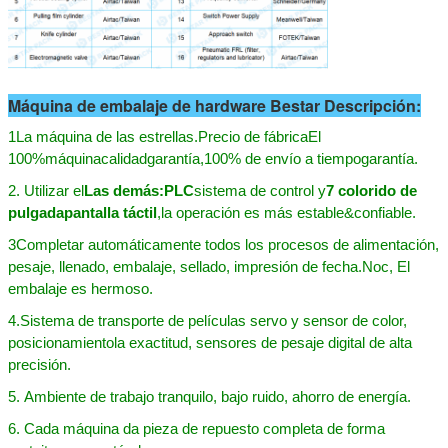
Máquina de embalaje de hardware Bestar Descripción:
1La máquina de las estrellas.
Precio de fábrica
El
100%
máquina
calidad
garantía,
100% de envío a tiempo
garantía
.
2. Utilizar el
Las demás:
PLC
sistema de control y
7
colorido de
pulgada
pantalla táctil
,
la operación es más estable
&
confiable
.
3Completar automáticamente todos los procesos de alimentación,
pesaje, llenado, embalaje, sellado, impresión de fecha.
No
c,
El
embalaje es hermoso.
4
.
Sistema de transporte de películas servo y sensor de color,
posicionamiento
la exactitud
, sensores de pesaje digital de alta
precisión.
5
.
Ambiente de trabajo tranquilo, bajo ruido, ahorro de energía.
6
.
Cada máquina da pieza de repuesto completa de forma