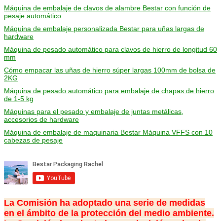
Máquina de embalaje de clavos de alambre Bestar con función de
pesaje automático
Máquina de embalaje personalizada Bestar para uñas largas de
hardware
Máquina de pesado automático para clavos de hierro de longitud 60
mm
Cómo empacar las uñas de hierro súper largas 100mm de bolsa de
2KG
Máquina de pesado automático para embalaje de chapas de hierro
de 1-5 kg
Máquinas para el pesado y embalaje de juntas metálicas,
accesorios de hardware
Máquina de embalaje de maquinaria Bestar Máquina VFFS con 10
cabezas de pesaje
La Comisión ha adoptado una serie de medidas
en el ámbito de la protección del medio ambiente.