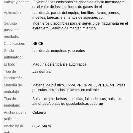
Voltaje y poder:
El valor de las emisiones de gases de efecto invernadero
es el valor de las emisiones de gases de ef
Aplicación:
Las demás partes del equipo, tornillos, clavos, pernos,
muelles, tuercas, elementos de sujeción, col
Servicio
Ingenieros disponibles para el servicio de maquinaria en el
extranjero, Servicio de mantenimiento y
postventa
prestado:
Certificación:
NB CE
Grado
Las demás máquinas y aparatos
automático:
El tipo:
Máquina de embalaje automática
Tipo de
Las demás:
conducción:
Material de
Material de plástico, OPP/CPP, OPP/CE, PET/AL/PE, otras
películas laminadas sellables en caliente
embalaje:
Tipo de
Bolsas de pie, bolsas, películas, folios, bolsas, bolsas de
almohada/bolsas de guseta/bolsas cuádrup
embalaje:
Anchura de la
Cubierta
película:
Ancho de la
80-215m m
bolsa: