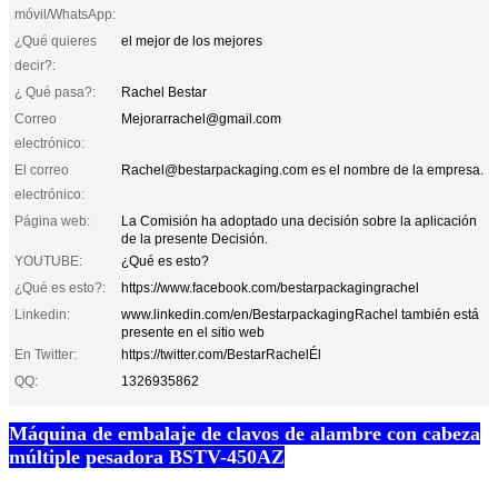
móvil/WhatsApp:
¿Qué quieres
el mejor de los mejores
decir?:
¿ Qué pasa?:
Rachel Bestar
Correo
Mejorarrachel@gmail.com
electrónico:
El correo
Rachel@bestarpackaging.com es el nombre de la empresa.
electrónico:
Página web:
La Comisión ha adoptado una decisión sobre la aplicación
de la presente Decisión.
YOUTUBE:
¿Qué es esto?
¿Qué es esto?:
https://www.facebook.com/bestarpackagingrachel
Linkedin:
www.linkedin.com/en/BestarpackagingRachel también está
presente en el sitio web
En Twitter:
https://twitter.com/BestarRachelÉl
QQ:
1326935862
Máquina de embalaje de clavos de alambre con cabeza
múltiple pesadora BSTV-450AZ