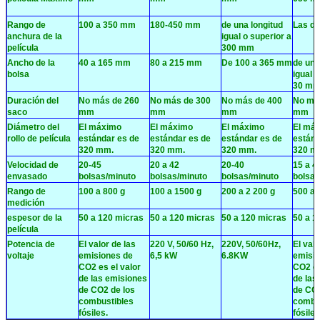
Rango de
100 a 350 mm
180-450 mm
de una longitud
Las d
anchura de la
igual o superior a
película
300 mm
Ancho de la
40 a 165 mm
80 a 215 mm
De 100 a 365 mm
de una
bolsa
igual 
30 m
Duración del
No más de 260
No más de 300
No más de 400
No má
saco
mm
mm
mm
mm
Diámetro del
El máximo
El máximo
El máximo
El má
rollo de película
estándar es de
estándar es de
estándar es de
estánd
320 mm.
320 mm.
320 mm.
320 m
Velocidad de
20-45
20 a 42
20-40
15 a 4
envasado
bolsas/minuto
bolsas/minuto
bolsas/minuto
bolsas
Rango de
100 a 800 g
100 a 1500 g
200 a 2 200 g
500 a 
medición
espesor de la
50 a 120 micras
50 a 120 micras
50 a 120 micras
50 a 1
película
Potencia de
El valor de las
220 V, 50/60 Hz,
220V, 50/60Hz,
El valo
voltaje
emisiones de
6,5 kW
6.8KW
emisio
CO2 es el valor
CO2 es
de las emisiones
de las
de CO2 de los
de CO2
combustibles
combu
fósiles.
fósiles