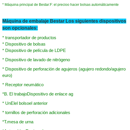
*
Máquina principal de Bestar:
F: el precio
o hacer bolsas automáticamente
Máquina de embalaje Bestar Los siguientes dispositivos
son opcionales:
* transportador de productos
* Dispositivo de bolsas
* Dispositivo de película de LDPE
* Dispositivo de lavado de nitrógeno
* Dispositivo de perforación de agujeros (agujero redondo/agujero
euro)
* Receptor neumático
*
B. El trabajo
Dispositivo de enlace ag
* Un
El
el bolso
el anterior
* tornillos de perforación adicionales
Deja un mensaje
*
T.
mesa de urna
¡Te llamaremos pronto!