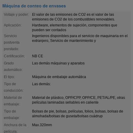
Máquina de conteo de envases
Voltaje y poder:
El valor de las emisiones de CO2 es el valor de las
emisiones de CO2 de los combustibles renovables.
Aplicación:
Hardware, elementos de sujeción, componentes que
pueden ser contados
Servicio
Ingenieros disponibles para el servicio de maquinaria en el
extranjero, Servicio de mantenimiento y
postventa
prestado:
Certificación:
NB CE
Grado
Las demás máquinas y aparatos
automático:
El tipo:
Máquina de embalaje automática
Tipo de
Las demás:
conducción:
Material de
Material de plástico, OPP/CPP, OPP/CE, PET/AL/PE, otras
películas laminadas sellables en caliente
embalaje:
Tipo de
Bolsas de pie, bolsas, películas, folios, bolsas, bolsas de
almohada/bolsas de guseta/bolsas cuádrup
embalaje:
Anchura de la
Max.320mm
película: