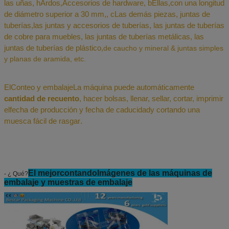
las uñas,
h
Ardos
,
Accesorios de hardware
,
b
Ellas
,
con una longitud
de diámetro superior a 30 mm,
,
c
Las demás piezas, juntas de
tuberías
,
las juntas y accesorios de tuberías, las juntas de tuberías
de cobre para muebles,
las juntas de tuberías metálicas,
las
juntas de tuberías de plástico
,
de caucho y mineral
& juntas simples
y planas de aramida
, etc.
El
Conteo y embalaje
La máquina puede automáticamente
cantidad de recuento
,
hacer bolsas, llenar, sellar, cortar, imprimir
el
fecha de producción y fecha de caducidad
y cortando una
muesca fácil de rasgar
.
El mejor
contando
Imágenes de las máquinas de
- ¿ Qué?
embalaje y muestras de embalaje