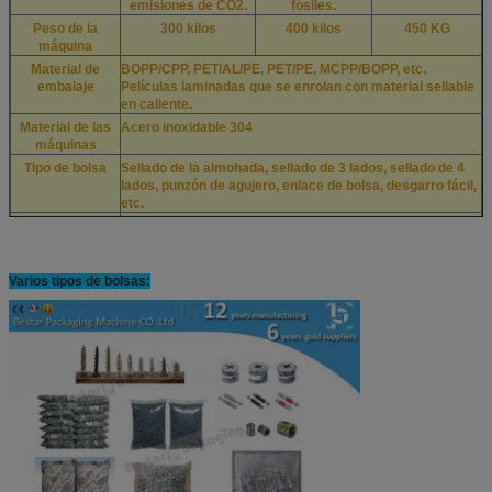
emisiones de CO2.
fósiles.
Peso de la
300 kilos
400 kilos
450 KG
máquina
Material de
BOPP/CPP, PET/AL/PE, PET/PE, MCPP/BOPP, etc.
embalaje
Películas laminadas que se enrolan con material sellable
en caliente.
Material de las
Acero inoxidable 304
máquinas
Tipo de bolsa
Sellado de la almohada, sellado de 3 lados, sellado de 4
lados, punzón de agujero, enlace de bolsa, desgarro fácil,
etc.
El compresor de
1. m3/min: mínimo 1,0 2. Mpa: 0,5-0,8 3. KW: Min 7,5 kW
aire sugiere
Las
Opcional: 1. transportador de acabado del producto; 2.
Varios tipos de bolsas:
observaciones
máquina de impresión de fechas; 3. alimentador
automático; 4. sellado de líneas; 5. molde de sellado de
terminales Moire; 6. iluminación de alarma; 7. enlaces de
bolsas; 8. diversos discos de vibración.