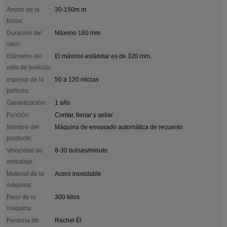
Ancho de la
30-150m m
bolsa:
Duración del
Máximo 180 mm
saco:
Diámetro del
El máximo estándar es de 320 mm.
rollo de película:
espesor de la
50 a 120 micras
película:
Garantización:
1 año
Función:
Contar, llenar y sellar
Nombre del
Máquina de envasado automática de recuento
producto:
Velocidad de
8-30 bolsas/minuto
embalaje:
Material de la
Acero inoxidable
máquina:
Peso de la
300 kilos
máquina:
Persona de
Rachel Él