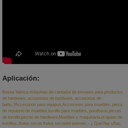
Aplicación:
Bestar fabrica máquinas de contador de envases para productos
de hardware, accesorios de hardware, accesorios de
baño,
f
Accesorios para equipos
,
Accesorios para muebles
,
pieza
de repuesto de muebles
,
tornillo para muebles
,
parafusos,
piezas
de tornillo
,
piezas de hardware
,
Muebles y maquinaria
,
el ajuste de
tornillos
,
frutos secos
frutos secos
f
el astener
,
- ¿ Qué?
las uñas
,