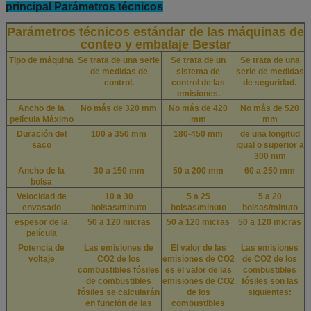
principal Parámetros técnicos
Parámetros técnicos estándar de las máquinas de
conteo y embalaje Bestar
Tipo de máquina
Se trata de una serie
Se trata de un
Se trata de una
de medidas de
sistema de
serie de medidas
control.
control de las
de seguridad.
emisiones.
Ancho de la
No más de 320 mm
No más de 420
No más de 520
película Máximo
mm
mm
Duración del
100 a 350 mm
180-450 mm
de una longitud
saco
igual o superior a
300 mm
Ancho de la
30 a 150 mm
50 a 200 mm
60 a 250 mm
bolsa
Velocidad de
10 a 30
5 a 25
5 a 20
envasado
bolsas/minuto
bolsas/minuto
bolsas/minuto
espesor de la
50 a 120 micras
50 a 120 micras
50 a 120 micras
película
Potencia de
Las emisiones de
El valor de las
Las emisiones
voltaje
CO2 de los
emisiones de CO2
de CO2 de los
combustibles fósiles
es el valor de las
combustibles
de combustibles
emisiones de CO2
fósiles son las
fósiles se calcularán
de los
siguientes:
en función de las
combustibles