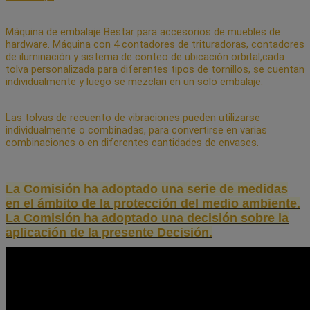
Máquina de embalaje Bestar para accesorios de muebles de
hardware. Máquina con 4 contadores de trituradoras, contadores
de iluminación y sistema de conteo de ubicación orbital,cada
tolva personalizada para diferentes tipos de tornillos, se cuentan
individualmente y luego se mezclan en un solo embalaje.
Las tolvas de recuento de vibraciones pueden utilizarse
individualmente o combinadas, para convertirse en varias
combinaciones o en diferentes cantidades de envases.
La Comisión ha adoptado una serie de medidas
en el ámbito de la protección del medio ambiente.
La Comisión ha adoptado una decisión sobre la
aplicación de la presente Decisión.