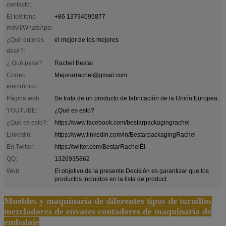
contacto:
El teléfono
+86 13794095877
móvil/WhatsApp:
¿Qué quieres
el mejor de los mejores
decir?:
¿ Qué pasa?:
Rachel Bestar
Correo
Mejorarrachel@gmail.com
electrónico:
Página web:
Se trata de un producto de fabricación de la Unión Europea.
YOUTUBE:
¿Qué es esto?
¿Qué es esto?:
https://www.facebook.com/bestarpackagingrachel
Linkedin:
https://www.linkedin.com/in/BestarpackagingRachel
En Twitter:
https://twitter.com/BestarRachelÉl
QQ:
1326935862
Web:
El objetivo de la presente Decisión es garantizar que los
productos incluidos en la lista de product
Muebles y maquinaria de diferentes tipos de tornillos
mezcladores de envases contadores de maquinaria de
embalaje