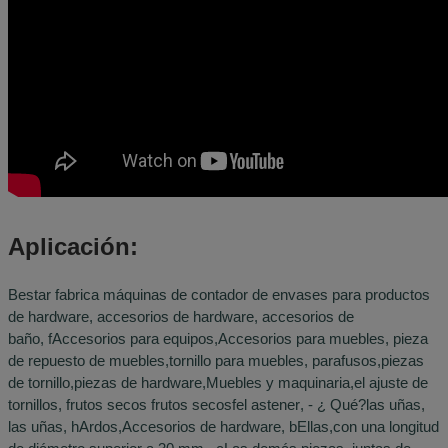
Aplicación:
Bestar fabrica máquinas de contador de envases para productos
de hardware, accesorios de hardware, accesorios de
baño,
f
Accesorios para equipos
,
Accesorios para muebles
,
pieza
de repuesto de muebles
,
tornillo para muebles
,
parafusos,
piezas
de tornillo
,
piezas de hardware
,
Muebles y maquinaria
,
el ajuste de
tornillos
,
frutos secos
frutos secos
f
el astener
,
- ¿ Qué?
las uñas
,
las uñas,
h
Ardos
,
Accesorios de hardware
,
b
Ellas
,
con una longitud