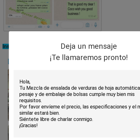
Deja un mensaje
Instalación de la máquina en la fábrica del cliente:
¡Te llamaremos pronto!