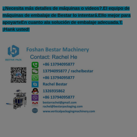
¿Necesita más detalles de máquinas o videos?
.
El equipo de
máquinas de embalaje de Bestar lo intentará.
El
lo mejor para
apoyarte
En cuanto a
la solución de embalaje adecuada.
T.
¡Hank usted!