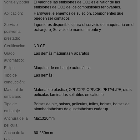
Voltaje y poder:
El valor de las emisiones de CO2 es el valor de las
emisiones de CO2 de los combustibles renovables.
Aplicación:
Hardware, elementos de sujeción, componentes que
pueden ser contados
Servicio
Ingenieros disponibles para el servicio de maquinaria en el
extranjero, Servicio de mantenimiento y
postventa
prestado:
Certificación:
NB CE
Grado
Las demás máquinas y aparatos
automático:
El tipo:
Máquina de embalaje automática
Tipo de
Las demás:
conducción:
Material de
Material de plástico, OPP/CPP, OPP/CE, PET/AL/PE, otras
películas laminadas sellables en caliente
embalaje:
Tipo de
Bolsas de pie, bolsas, películas, folios, bolsas, bolsas de
almohada/bolsas de guseta/bolsas cuádrup
embalaje:
Anchura de la
Max.320mm
película:
Ancho de la
60-250m m
bolsa: