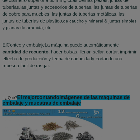
de diámetro superior a 30 mm,
,
c
Las demás piezas, juntas de
tuberías
,
las juntas y accesorios de tuberías, las juntas de tuberías
de cobre para muebles,
las juntas de tuberías metálicas,
las
juntas de tuberías de plástico
,
de caucho y mineral
& juntas simples
y planas de aramida
, etc.
El
Conteo y embalaje
La máquina puede automáticamente
cantidad de recuento
,
hacer bolsas, llenar, sellar, cortar, imprimir
el
fecha de producción y fecha de caducidad
y cortando una
muesca fácil de rasgar
.
El mejor
contando
Imágenes de las máquinas de
- ¿ Qué?
embalaje y muestras de embalaje