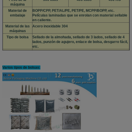
máquina
Material de
BOPP/CPP, PET/AL/PE, PET/PE, MCPP/BOPP, etc.
embalaje
Películas laminadas que se enrolan con material sellable
en caliente.
Material de las
Acero inoxidable 304
máquinas
Tipo de bolsa
Sellado de la almohada, sellado de 3 lados, sellado de 4
lados, punzón de agujero, enlace de bolsa, desgarro fácil,
etc.
El compresor de
1. m3/min: mínimo 1,0 2. Mpa: 0,5-0,8 3. KW: Min 7,5 kW
aire sugiere
Las
Opcional: 1. transportador de acabado del producto; 2.
Varios tipos de bolsas:
observaciones
máquina de impresión de fechas; 3. alimentador
automático; 4. sellado de línea; 5. más molde de sellado
de terminales; 6. iluminación de alarma; 7. enlaces de
bolsas; 8. varios discos de vibración.