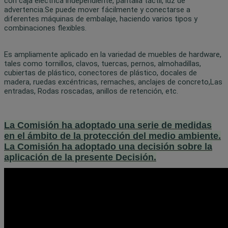
con caja eléctrica independiente, pantalla táctil, luz de
advertencia.Se puede mover fácilmente y conectarse a
diferentes máquinas de embalaje, haciendo varios tipos y
combinaciones flexibles.
Es ampliamente aplicado en la variedad de muebles de hardware,
tales como tornillos, clavos, tuercas, pernos, almohadillas,
cubiertas de plástico, conectores de plástico, docales de
madera, ruedas excéntricas, remaches, anclajes de concreto,Las
entradas, Rodas roscadas, anillos de retención, etc.
La Comisión ha adoptado una serie de medidas
en el ámbito de la protección del medio ambiente.
La Comisión ha adoptado una decisión sobre la
aplicación de la presente Decisión.