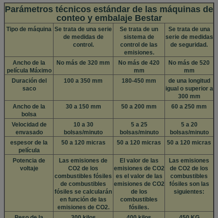
Parámetros técnicos estándar de las máquinas de
conteo y embalaje Bestar
Tipo de máquina
Se trata de una serie
Se trata de un
Se trata de una
de medidas de
sistema de
serie de medidas
control.
control de las
de seguridad.
emisiones.
Ancho de la
No más de 320 mm
No más de 420
No más de 520
película Máximo
mm
mm
Duración del
100 a 350 mm
180-450 mm
de una longitud
saco
igual o superior a
300 mm
Ancho de la
30 a 150 mm
50 a 200 mm
60 a 250 mm
bolsa
Velocidad de
10 a 30
5 a 25
5 a 20
envasado
bolsas/minuto
bolsas/minuto
bolsas/minuto
espesor de la
50 a 120 micras
50 a 120 micras
50 a 120 micras
película
Potencia de
Las emisiones de
El valor de las
Las emisiones
voltaje
CO2 de los
emisiones de CO2
de CO2 de los
combustibles fósiles
es el valor de las
combustibles
de combustibles
emisiones de CO2
fósiles son las
fósiles se calcularán
de los
siguientes:
en función de las
combustibles
emisiones de CO2.
fósiles.
Peso de la
300 kilos
400 kilos
450 KG