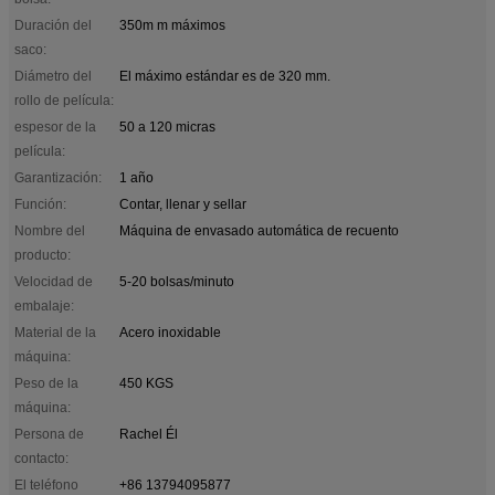
Duración del
350m m máximos
saco:
Diámetro del
El máximo estándar es de 320 mm.
rollo de película:
espesor de la
50 a 120 micras
película:
Garantización:
1 año
Función:
Contar, llenar y sellar
Nombre del
Máquina de envasado automática de recuento
producto:
Velocidad de
5-20 bolsas/minuto
embalaje:
Material de la
Acero inoxidable
máquina:
Peso de la
450 KGS
máquina:
Persona de
Rachel Él
contacto:
El teléfono
+86 13794095877