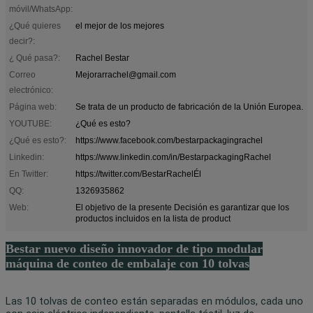
móvil/WhatsApp:
¿Qué quieres
el mejor de los mejores
decir?:
¿ Qué pasa?:
Rachel Bestar
Correo
Mejorarrachel@gmail.com
electrónico:
Página web:
Se trata de un producto de fabricación de la Unión Europea.
YOUTUBE:
¿Qué es esto?
¿Qué es esto?:
https://www.facebook.com/bestarpackagingrachel
Linkedin:
https://www.linkedin.com/in/BestarpackagingRachel
En Twitter:
https://twitter.com/BestarRachelÉl
QQ:
1326935862
Web:
El objetivo de la presente Decisión es garantizar que los
productos incluidos en la lista de product
Bestar nuevo diseño innovador de tipo modular
máquina de conteo de embalaje con 10 tolvas
Las 10 tolvas de conteo están separadas en módulos, cada uno