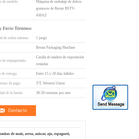
 de modelo:
Máquina de embalaje de dulces
gomosos de Bestar BSTV-
450AZ
y Envío Términos:
ad de orden mínima:
1 juego
Bestar Packaging Machine
Casilla de madera de exportación
es de empaquetado:
estándar
 de entrega:
Entre 15 y 20 días hábiles
iones de pago:
T/T, Western Union
ad de la fuente:
30-50 sistemas por mes
Contacto
mitas de maíz, arroz, azúcar, ajo, espagueti,