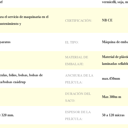
ef
vermicelli, soja, 
ra el servicio de maquinaria en el
CERTIFICACIÓN:
NB CE
mantenimiento y
EL TIPO:
paratos
Máquina de emba
MATERIAL DE
Material de plás
EMBALAJE:
laminadas sellable
ANCHURA DE LA
culas, folios, bolsas, bolsas de
max.450mm
PELÍCULA:
ta/bolsas cuádrup
DURACIÓN DEL
Max 300m m
SACO:
ESPESOR DE LA
e 320 mm.
50 a 120 micras
PELÍCULA: