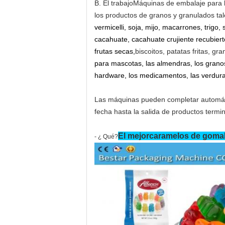
B. El trabajo
Máquinas de embalaje para l
los productos de granos y granulados tal
vermicelli, soja, mijo, macarrones, trigo
cacahuate, cacahuate crujiente recubie
frutas secas,
biscoitos, patatas fritas, gra
para mascotas, las almendras, los granos 
hardware, los medicamentos, las verdura
Las máquinas pueden completar automátic
fecha hasta la salida de productos termi
El mejor
caramelos de goma
- ¿ Qué?