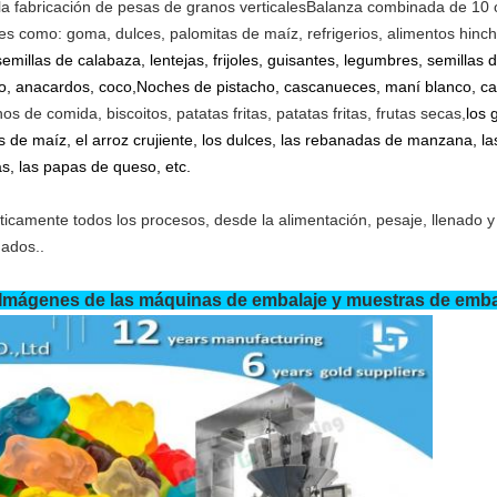
a fabricación de pesas de granos verticales
Balanza combinada de 10 
es como: goma, dulces, palomitas de maíz, refrigerios, alimentos hincha
, semillas de calabaza, lentejas, frijoles, guisantes, legumbres, semill
rto, anacardos, coco,Noches de pistacho, cascanueces, maní blanco, 
nos de comida, biscoitos, patatas fritas, patatas fritas, frutas secas,
los 
de maíz, el arroz crujiente, los dulces, las rebanadas de manzana, las
s, las papas de queso, etc.
amente todos los procesos, desde la alimentación, pesaje, llenado y 
nados..
Imágenes de las máquinas de embalaje y muestras de emba