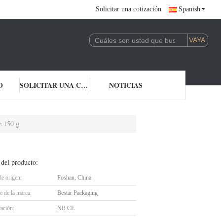
Solicitar una cotización
Spanish
O
SOLICITAR UNA COTIZACIÓN
NOTICIAS
e 150 g
 del producto:
de origen:
Foshan, China
 de la marca:
Bestar Packaging
cación:
NB CE