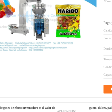
Número
Pago 
Cantid
Precio:
Detall
Tiempo
Condic
Capacid
de gases de efecto invernadero es el valor de
gumo, dulces, palo
APLICACIÓN: