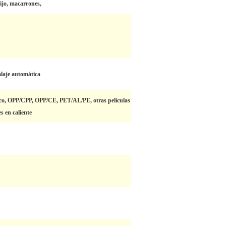
mijo, macarrones,
laje automática
tico, OPP/CPP, OPP/CE, PET/AL/PE, otras películas
s en caliente