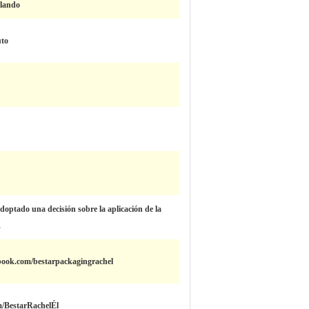
ellando
uto
optado una decisión sobre la aplicación de la
.
book.com/bestarpackagingrachel
om/BestarRachelÉl