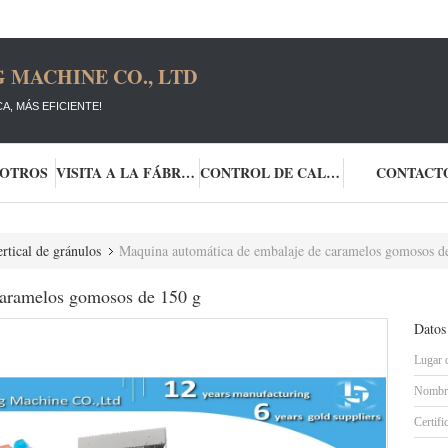
 MACHINE CO., LTD
A, MÁS EFICIENTE!
SOTROS
VISITA A LA FÁBRICA
CONTROL DE CALIDAD
CONTACT
rtical de gránulos
Maquina automática de embalaje de caramelos gomosos d
caramelos gomosos de 150 g
Datos
Lugar 
Nombre
Certifi