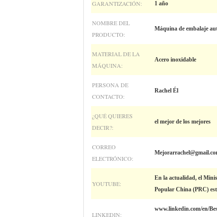
GARANTIZACIÓN:
1 año
NOMBRE DEL
Máquina de embalaje aut
PRODUCTO:
MATERIAL DE LA
Acero inoxidable
MÁQUINA:
PERSONA DE
Rachel Él
CONTACTO:
¿QUÉ QUIERES
el mejor de los mejores
DECIR?:
CORREO
Mejorarrachel@gmail.c
ELECTRÓNICO:
En la actualidad, el Mini
YOUTUBE:
Popular China (PRC) está
www.linkedin.com/en/Bes
LINKEDIN: