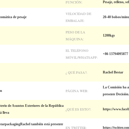
FUNCIÓN:
Pesaje, relleno, s
VELOCIDAD DE
omática de pesaje
20-40 bolsos/min
EMBALAJE:
PESO DE LA
1200kgs
MÁQUINA:
EL TELÉFONO
+86 13794095877
MÓVIL/WHATSAPP:
¿ QUÉ PASA?:
Rachel Bestar
La Comisión ha ad
PÁGINA WEB:
om
presente Decisión
sterio de Asuntos Exteriores de la República
¿QUÉ ES ESTO?:
https://www.face
 lleva
tarpackagingRachel también está presente
EN TWITTER:
https://twitter.c