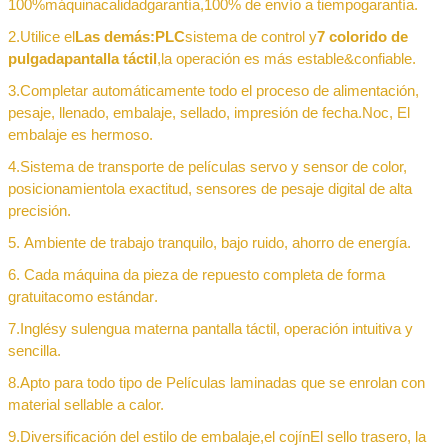
100%
máquina
calidad
garantía,
100% de envío a tiempo
garantía
.
2.
Utilice el
Las demás:
PLC
sistema de control y
7
colorido de
pulgada
pantalla táctil
,
la operación es más estable
&
confiable
.
3.
Completar automáticamente todo el proceso de alimentación,
pesaje, llenado, embalaje, sellado, impresión de fecha.
No
c,
El
embalaje es hermoso.
4
.
Sistema de transporte de películas servo y sensor de color,
posicionamiento
la exactitud
, sensores de pesaje digital de alta
precisión.
5
.
Ambiente de trabajo tranquilo, bajo ruido, ahorro de energía.
6
.
Cada máquina da pieza de repuesto completa de forma
gratuita
como estándar
.
7
.
Inglés
y su
lengua materna
pantalla táctil, operación intuitiva y
sencilla
.
8
.
Apto para todo tipo de
Películas laminadas que se enrolan con
material sellable a calor.
9
.
Diversificación del estilo de embalaje,
el cojín
El sello trasero, la