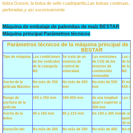
bolsa Gusset, la bolsa de sello cuadripartito
,
Las bolsas continuas,
perforadas
,
y así sucesivamente
Máquina de embalaje de palomitas de maíz BESTAR
Máquina principal Parámetros técnicos
Parámetros técnicos de la máquina principal de 
BESTAR
Tipo de máquina
Las condiciones
Se trata de un
Las emisiones
Las co
de los vehículos
sistema de
de CO2 de los
de los
de la categoría
control de
motores de
de la 
M2
velocidad.
combustión
M2
renovable
Ancho de la
No más de 350
No más de 450
No más de 550
El má
película Máximo
mm
mm
mm
650 
Rango de
100 a 350 mm
180-450 mm
de una longitud
Las d
anchura de la
igual o superior a
película
300 mm
Ancho de la
40 a 165 mm
80 a 215 mm
De 100 a 365 mm
de una
bolsa
igual 
30 m
Duración del
No más de 260
No más de 300
No más de 400
No má