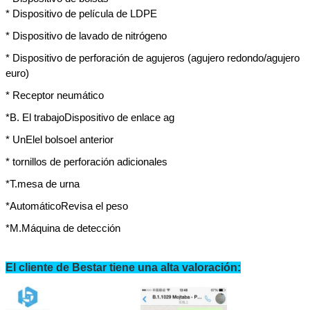
* Dispositivo de película de LDPE
* Dispositivo de lavado de nitrógeno
* Dispositivo de perforación de agujeros (agujero redondo/agujero
euro)
* Receptor neumático
*
B. El trabajo
Dispositivo de enlace ag
* Un
El
el bolso
el anterior
PRESENTACIóN
* tornillos de perforación adicionales
*
T.
mesa de urna
*
Automático
Revisa el peso
*
M.
Máquina de detección
El cliente de Bestar tiene una alta valoración: