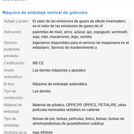
Máquina de embalaje vertical de gránulos
Voltaje y poder:
El valor de las emisiones de gases de efecto invernadero
es el valor de las emisiones de gases de ef
Aplicación:
palomitas de maíz, arroz, azúcar, ajo, espagueti, vermicelli,
soja, mijo, macarrones, trigo, semilla
Servicio
Ingenieros disponibles para el servicio de maquinaria en el
extranjero, Servicio de mantenimiento y
postventa
prestado:
Certificación:
NB CE
Grado
Las demás máquinas y aparatos
automático:
El tipo:
Máquina de embalaje automática
Tipo de
Las demás:
conducción:
Material de
Material de plástico, OPP/CPP, OPP/CE, PET/AL/PE, otras
películas laminadas sellables en caliente
embalaje:
Tipo de
Bolsas de pie, bolsas, películas, folios, bolsas, bolsas de
almohada/bolsas de guseta/bolsas cuádrup
embalaje:
Anchura de la
max.450mm