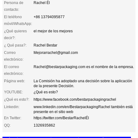
Persona de
Rachel Él
contacto:
El teléfono
+86 13794095877
móvil/WhatsApp:
¿Qué quieres
el mejor de los mejores
decir?:
¿ Qué pasa?:
Rachel Bestar
Correo
Mejorarrachel@gmail.com
electrónico:
El correo
Rachel@bestarpackaging.com es el nombre de la empresa.
electrónico:
Página web:
La Comisión ha adoptado una decisión sobre la aplicación
de la presente Decisión.
YOUTUBE:
¿Qué es esto?
¿Qué es esto?:
https://www.facebook.com/bestarpackagingrachel
Linkedin:
www.linkedin.com/en/BestarpackagingRachel también está
presente en el sitio web
En Twitter:
https://twitter.com/BestarRachelÉl
QQ:
1326935862