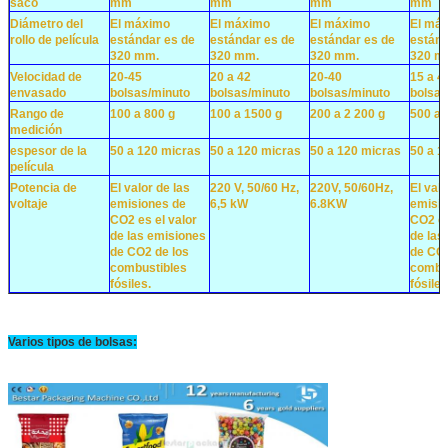
saco
mm
mm
mm
mm
Diámetro del
El máximo
El máximo
El máximo
El má
rollo de película
estándar es de
estándar es de
estándar es de
estánd
320 mm.
320 mm.
320 mm.
320 m
Velocidad de
20-45
20 a 42
20-40
15 a 4
envasado
bolsas/minuto
bolsas/minuto
bolsas/minuto
bolsas
Rango de
100 a 800 g
100 a 1500 g
200 a 2 200 g
500 a 
medición
espesor de la
50 a 120 micras
50 a 120 micras
50 a 120 micras
50 a 1
película
Potencia de
El valor de las
220 V, 50/60 Hz,
220V, 50/60Hz,
El valo
voltaje
emisiones de
6,5 kW
6.8KW
emisio
CO2 es el valor
CO2 es
de las emisiones
de las
de CO2 de los
de CO2
combustibles
combu
fósiles.
fósiles
Tamaño de la
(L) 1121 × (W)
(L) 1480×(W)
(L) 1660 × (W)
(L) 14
máquina
1035 × (H) 1200
1120×(H) 1470
1200 × (H) 1780
1290 ×
principal (mm)
Varios tipos de bolsas:
Peso de la
1000 KG
1200 KG
1380 KG
1500 
máquina
Forma de
Las cargas de las cargas de las cargas de las cargas
medición
Material de
BOPP/CPP, PET/AL/PE, PET/PE, MCPP/BOPP, etc. Películas 