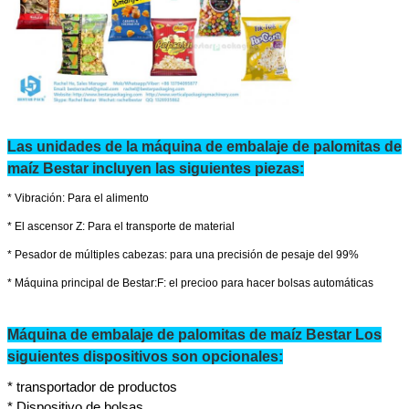
embalaje
con material sellable en caliente.
Tipo de bolsa
Se adquiere el control de la seguridad de la seguridad de la
de la seguridad.
El compresor de
1. m3/min: mínimo 1,0 2. Mpa: 0,5-0,8 3. KW: Min 7,5 kW
aire sugiere
En el caso de la
1El voltaje estándar de la máquina es de 220 V, de fase úni
para 380 V, tres fases, etc.
2Los tamaños mencionados anteriormente son medios para
principal.
Las unidades de la máquina de embalaje de palomitas de
maíz Bestar incluyen las siguientes piezas:
* Vibración:
Para el alimento
* El ascensor Z:
Para el transporte de material
* Pesador de múltiples cabezas: para una precisión de pesaje del 99%
Deja un mensaje
*
Máquina principal de Bestar:
F: el precio
o para hacer bolsas automáticas
¡Te llamaremos pronto!
Máquina de embalaje de palomitas de maíz Bestar Los
siguientes dispositivos son opcionales:
* transportador de productos
* Dispositivo de bolsas