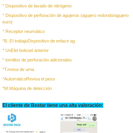
* Dispositivo de lavado de nitrógeno
* Dispositivo de perforación de agujeros (agujero redondo/agujero
euro)
* Receptor neumático
*
B. El trabajo
Dispositivo de enlace ag
* Un
El
el bolso
el anterior
* tornillos de perforación adicionales
*
T.
mesa de urna
*
Automático
Revisa el peso
*
M.
Máquina de detección
El cliente de Bestar tiene una alta valoración: