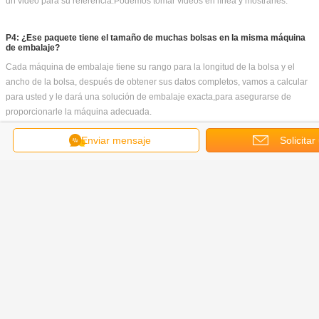
Embalaje y envío:
Enviar mensaje
Solicitar
cotizació
1) el
Despojar y limpiar