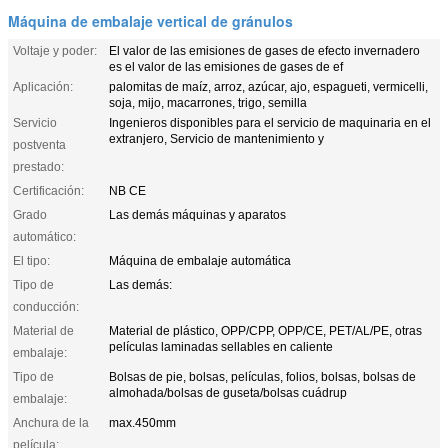
Máquina de embalaje vertical de gránulos
Voltaje y poder:
El valor de las emisiones de gases de efecto invernadero
es el valor de las emisiones de gases de ef
Aplicación:
palomitas de maíz, arroz, azúcar, ajo, espagueti, vermicelli,
soja, mijo, macarrones, trigo, semilla
Servicio
Ingenieros disponibles para el servicio de maquinaria en el
extranjero, Servicio de mantenimiento y
postventa
prestado:
Certificación:
NB CE
Grado
Las demás máquinas y aparatos
automático:
El tipo:
Máquina de embalaje automática
Tipo de
Las demás:
conducción:
Material de
Material de plástico, OPP/CPP, OPP/CE, PET/AL/PE, otras
películas laminadas sellables en caliente
embalaje:
Tipo de
Bolsas de pie, bolsas, películas, folios, bolsas, bolsas de
almohada/bolsas de guseta/bolsas cuádrup
embalaje:
Anchura de la
max.450mm
película: