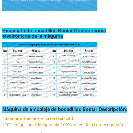
Envasado de bocadillos Bestar Componentes
electrónicos de la máquina
Máquina de embalaje de bocadillos Bestar Descripción:
1.
Máquina Bestar
Precio de fábrica
El
100%
máquina
calidad
garantía,
100% de envío a tiempo
garantía
.