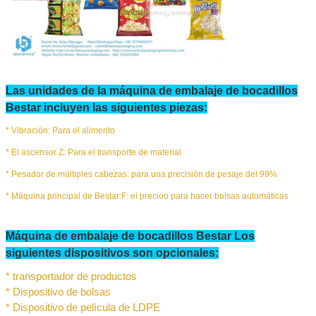
de la seguridad.
El compresor de
1. m3/min: mínimo 1,0 2. Mpa: 0,5-0,8 3. KW: Min 7,5 kW
aire sugiere
En el caso de la
1El voltaje estándar de la máquina es de 220 V, de fase úni
para 380 V, tres fases, etc.
2Los tamaños mencionados anteriormente son medios para
principal.
Las unidades de la máquina de embalaje de bocadillos
Bestar incluyen las siguientes piezas:
* Vibración:
Para el alimento
* El ascensor Z:
Para el transporte de material
* Pesador de múltiples cabezas: para una precisión de pesaje del 99%
*
Máquina principal de Bestar:
F: el precio
o para hacer bolsas automáticas
Máquina de embalaje de bocadillos Bestar Los
siguientes dispositivos son opcionales:
* transportador de productos
* Dispositivo de bolsas
* Dispositivo de película de LDPE