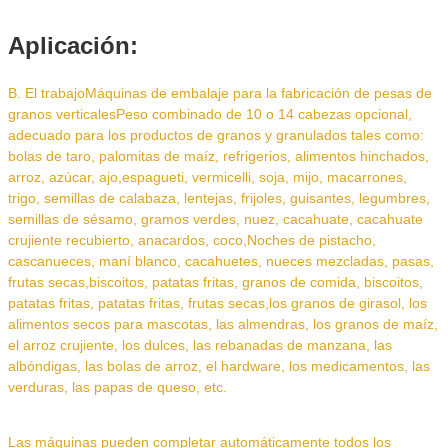
Aplicación:
B. El trabajo
Máquinas de embalaje para la fabricación de pesas de
granos verticales
Peso combinado de 10 o 14 cabezas opcional
,
adecuado para los productos de granos y granulados tales como:
bolas de taro, palomitas de maíz, refrigerios, alimentos hinchados,
arroz, azúcar, ajo,
espagueti, vermicelli, soja, mijo, macarrones,
trigo, semillas de calabaza, lentejas, frijoles, guisantes, legumbres,
semillas de sésamo, gramos verdes, nuez, cacahuate, cacahuate
crujiente recubierto, anacardos, coco,Noches de pistacho,
cascanueces, maní blanco, cacahuetes, nueces mezcladas, pasas,
frutas secas,
biscoitos, patatas fritas, granos de comida, biscoitos,
patatas fritas, patatas fritas, frutas secas,
los granos de girasol, los
alimentos secos para mascotas, las almendras, los granos de maíz,
el arroz crujiente, los dulces, las rebanadas de manzana, las
albóndigas, las bolas de arroz, el hardware, los medicamentos, las
verduras, las papas de queso, etc.
Las máquinas pueden completar automáticamente todos los