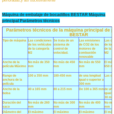
perforadas
,
y así sucesivamente
Máquina de embalaje de bocadillos BESTAR Máquina
PRESENTACIóN
principal Parámetros técnicos
Parámetros técnicos de la máquina principal de 
BESTAR
Tipo de máquina
Las condiciones
Se trata de un
Las emisiones
Las co
de los vehículos
sistema de
de CO2 de los
de los
de la categoría
control de
motores de
de la 
M2
velocidad.
combustión
M2
renovable
Ancho de la
No más de 350
No más de 450
No más de 550
El má
película Máximo
mm
mm
mm
650 
Rango de
100 a 350 mm
180-450 mm
de una longitud
Las d
anchura de la
igual o superior a
película
300 mm
Ancho de la
40 a 165 mm
80 a 215 mm
De 100 a 365 mm
de una
bolsa
igual 
30 m
Duración del
No más de 260
No más de 300
No más de 400
No má
saco
mm
mm
mm
mm
Diámetro del
El máximo
El máximo
El máximo
El má