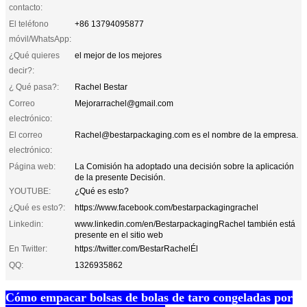
contacto:
El teléfono
+86 13794095877
móvil/WhatsApp:
¿Qué quieres
el mejor de los mejores
decir?:
¿ Qué pasa?:
Rachel Bestar
Correo
Mejorarrachel@gmail.com
electrónico:
El correo
Rachel@bestarpackaging.com es el nombre de la empresa.
electrónico:
Página web:
La Comisión ha adoptado una decisión sobre la aplicación
de la presente Decisión.
YOUTUBE:
¿Qué es esto?
¿Qué es esto?:
https://www.facebook.com/bestarpackagingrachel
Linkedin:
www.linkedin.com/en/BestarpackagingRachel también está
presente en el sitio web
En Twitter:
https://twitter.com/BestarRachelÉl
QQ:
1326935862
Cómo empacar bolsas de bolas de taro congeladas por