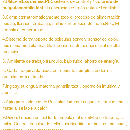
2.
Utilice el
Las demás:
PLC
sistema de control y
7
colorido de
pulgada
pantalla táctil
,
la operación es más estable
&
confiable
.
3.
Completar automáticamente todo el proceso de alimentación,
pesaje, llenado, embalaje, sellado, impresión de fecha.
No
c,
El
embalaje es hermoso.
4
.
Sistema de transporte de películas servo y sensor de color,
Deja un mensaje
posicionamiento
la exactitud
, sensores de pesaje digital de alta
¡Te llamaremos pronto!
precisión.
5
.
Ambiente de trabajo tranquilo, bajo ruido, ahorro de energía.
6
.
Cada máquina da pieza de repuesto completa de forma
gratuita
como estándar
.
7
.
Inglés
y su
lengua materna
pantalla táctil, operación intuitiva y
sencilla
.
8
.
Apto para todo tipo de
Películas laminadas que se enrolan con
material sellable a calor.
9
.
Diversificación del estilo de embalaje,
el cojín
El sello trasero, la
bolsa Gusset, la bolsa de sello cuadripartito
,
Las bolsas continuas,