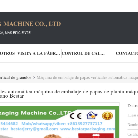
 MACHINE CO., LTD
A, MÁS EFICIENTE!
SOTROS
VISITA A LA FÁBRICA
CONTROL DE CALIDAD
CONTACT
rtical de gránulos
Máquina de embalaje de papas verticales automática máquina de embalaje de papas de planta máquina 
les automática máquina de embalaje de papas de planta máqu
tano Bestar
Datos
Lugar 
Nombre
Certifi