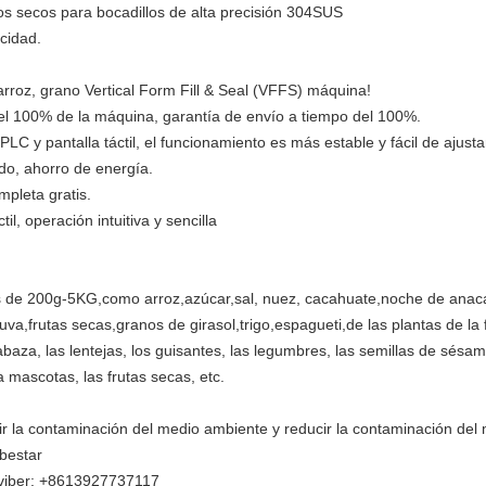
s secos para bocadillos de alta precisión 304SUS
cidad.
roz, grano Vertical Form Fill & Seal (VFFS) máquina!
del 100% de la máquina, garantía de envío a tiempo del 100%.
LC y pantalla táctil, el funcionamiento es más estable y fácil de ajusta
ido, ahorro de energía.
pleta gratis.
il, operación intuitiva y sencilla
 de 200g-5KG,como arroz,azúcar,sal, nuez, cacahuate,noche de anaca
,frutas secas,granos de girasol,trigo,espagueti,de las plantas de la f
abaza, las lentejas, los guisantes, las legumbres, las semillas de sésa
 mascotas, las frutas secas, etc.
cir la contaminación del medio ambiente y reducir la contaminación del
bestar
viber: +8613927737117