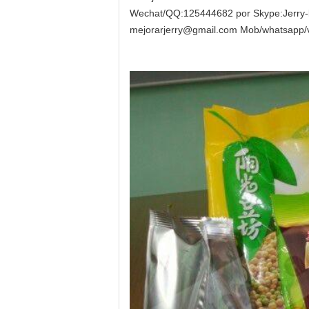
Wechat/QQ:125444682 por Skype:Jerry-
mejorarjerry@gmail.com Mob/whatsapp/