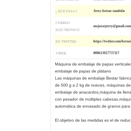
¿ QUÉ PASA?:
Jerry-bestar también
CORREO
mejorarjerry@gmail.com
ELECTRÓNICO:
EN TWITTER:
https://twitter.com/besta
VIBER:
008613927737117
Máquina de embalaje de papas vertical
embalaje de papas de plátano
Las máquinas de embalaje Bestar fabric
de 500 g a 2 kg de nueces, máquinas de 
embalaje de anacardos,máquina de llena
con pesador de múltiples cabezas,máqui
automática de envasado de granos para fo
El objetivo de las medidas es el de reduc