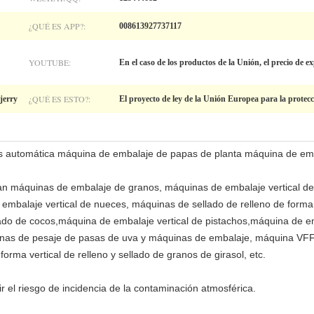
¿QUÉ ES APP?:
008613927737117
YOUTUBE:
En el caso de los productos de la Unión, el precio de ex
¿QUÉ ES ESTO?:
rjerry
El proyecto de ley de la Unión Europea para la protecc
es automática máquina de embalaje de papas de planta máquina de em
an máquinas de embalaje de granos, máquinas de embalaje vertical d
embalaje vertical de nueces, máquinas de sellado de relleno de forma
do de cocos,máquina de embalaje vertical de pistachos,máquina de e
nas de pesaje de pasas de uva y máquinas de embalaje, máquina VFF
rma vertical de relleno y sellado de granos de girasol, etc.
ir el riesgo de incidencia de la contaminación atmosférica.