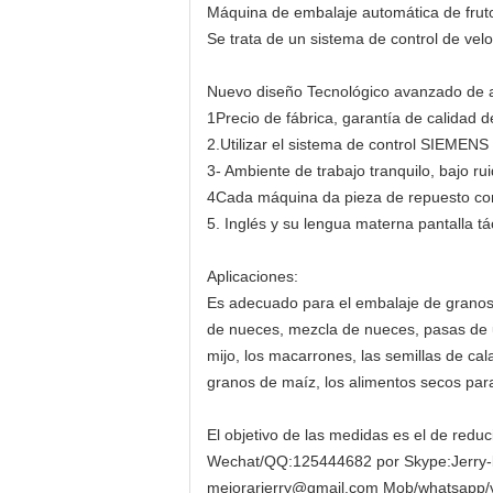
Máquina de embalaje automática de fruto
Se trata de un sistema de control de velo
Nuevo diseño Tecnológico avanzado de ar
1Precio de fábrica, garantía de calidad 
2.Utilizar el sistema de control SIEMENS P
3- Ambiente de trabajo tranquilo, bajo ru
4Cada máquina da pieza de repuesto com
5. Inglés y su lengua materna pantalla táct
Aplicaciones:
Es adecuado para el embalaje de granos
de nueces, mezcla de nueces, pasas de uva
mijo, los macarrones, las semillas de cal
granos de maíz, los alimentos secos para
El objetivo de las medidas es el de redu
Wechat/QQ:125444682 por Skype:Jerry-
mejorarjerry@gmail.com Mob/whatsapp/