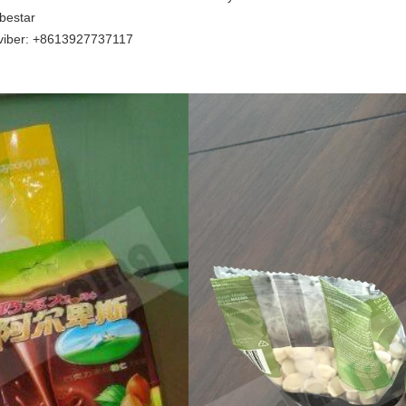
bestar
viber: +8613927737117