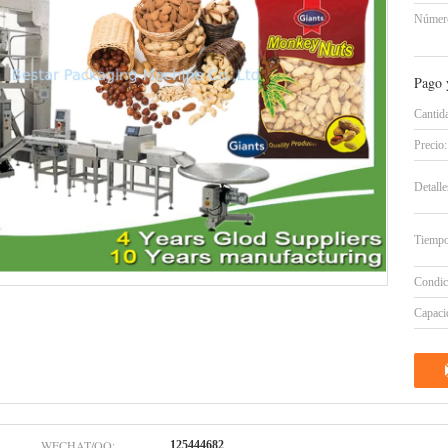
Número
Pago 
Cantid
Precio:
Detall
Tiempo
Condic
Capacid
WECHAT/QQ:
125444682