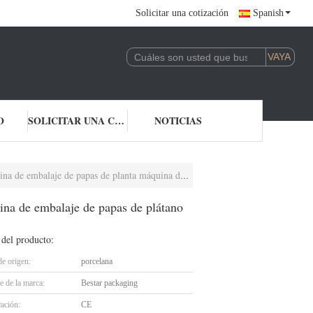
Solicitar una cotización
Spanish
O
SOLICITAR UNA COTIZACIÓN
NOTICIAS
de embalaje de papas de plátano máquina de embalaje de papas de plátano Bestar
ina de embalaje de papas de plátano
 del producto:
de origen:
porcelana
 de la marca:
Bestar packaging
cación:
CE