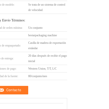
 de modelo:
Se trata de un sistema de control
de velocidad.
y Envío Términos:
ad de orden mínima:
Un conjunto
bestarpackaging machine
Casilla de madera de exportación
es de empaquetado:
estándar
20 días después de recibir el pago
 de entrega:
inicial
iones de pago:
Western Union, T/T, L/C
ad de la fuente:
80/conjunto/mes
Contacto